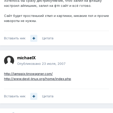
Хотелось бы сразу дистрибутивчик, чтоб залил на флэшку
настроил айпишник, залил на фтп сайт и всё готово.
Сайт будет простенький хтмл и картинки, никакие пхп и прочие
навороты не нужны.
Вставить ник
Цитата
michaelX
Опубликовано
23 июля, 2007
http://lamppix.tinowagner.com/
http://www.devil-linux.org/home/index.php
Вставить ник
Цитата