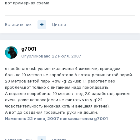
вот примерная схема
Вставить ник
Цитата
g7001
Опубликовано
22 июля, 2007
я пробовал usb удлинять,сначала 4 жильным, проводом
больше 10 метров не заработало.А потом решил витой парой.
20 метров витой пары +dwl-g122-usb 1.1 работает без
проблем,вот только с питанием надо поколдовать.
А недавно попробовал 10 метров -под 2.0 заработал,причем
очень даже неплохо(если не считать что у g122
чювствительность никакая,хоть и внешняя антена).
А вот до создания грозащиты руки не дошли.
Изменено
22 июля, 2007
пользователем g7001