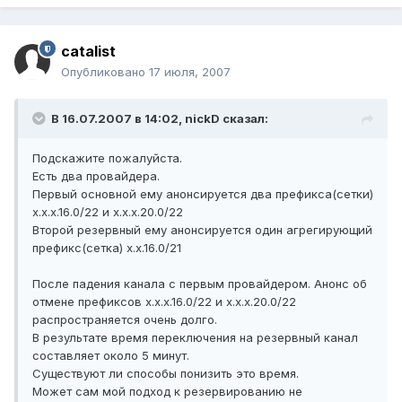
catalist
Опубликовано
17 июля, 2007
В 16.07.2007 в 14:02, nickD сказал:
Подскажите пожалуйста.
Есть два провайдера.
Первый основной ему анонсируется два префикса(сетки)
x.x.x.16.0/22 и x.x.x.20.0/22
Второй резервный ему анонсируется один агрегирующий
префикс(сетка) x.x.16.0/21
После падения канала с первым провайдером. Анонс об
отмене префиксов x.x.x.16.0/22 и x.x.x.20.0/22
распространяется очень долго.
В результате время переключения на резервный канал
составляет около 5 минут.
Существуют ли способы понизить это время.
Может сам мой подход к резервированию не