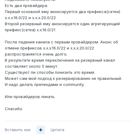
Есть два провайдера.
Первый основной ему анонсируется два префикса(сетки)
x.x.x.16.0/22 и x.x.x.20.0/22
Второй резервный ему анонсируется один агрегирующий
префикс(сетка) x.x.16.0/21
После падения канала с первым провайдером. Анонс об
отмене префиксов x.x.x.16.0/22 и x.x.x.20.0/22
распространяется очень долго.
В результате время переключения на резервный канал
составляет около 5 минут.
Существуют ли способы понизить это время.
Может сам мой подход к резервированию не правильный.
И надо делать препендами и community.
Или провайдеров пинать.
Спасибо.
Вставить ник
Цитата