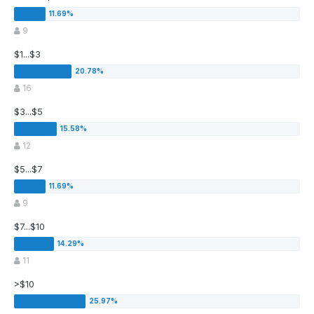
9
$1...$3
16
$3...$5
12
$5...$7
9
$7...$10
11
>$10