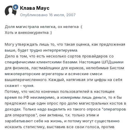
Клава Маус
Опубликовано
16 июля, 2007
Доля магистрала нелегка, ох нелегка :(
Хоть и внеконкурентна :)
Могу утверждать лишь то, что такая оценка, как предложеная
выше, будет трудно интерпретируема.
Дело в том, что есть несколько сортов провайдеров со
специфичисими клиентскими базами. Настоящие ШПДшники
для физиков, ластмайлщики для юриков, нелюбимые Бистом
межоператорские агрегаторы и всяческие смеси
вышеперечисленного. Каждый, натягивая эти цифры на себя
скажет - чухня.
Потому, что число конечных пользователей в настоящее
время по РФ неизмеримо, а измеримы лишь деньги, то я бы
предложил еще один опрос про долю магистральных костов в
доходах. Только надо выделить из такого опроса "операторов
для операторов", они активны, т.к. только этим и
зарабатывают себе на жизнь, и потому могут существенно
исказить статистику, выставив все свои голоса, против