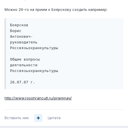
Можно 26-го на прием к Боярскову сходить например:
Боярсков

Борис

Антонович-

руководитель

Россвязьохранкультуры

Общие вопросы

деятельности

Россвязьохранкультуры

26.07.07 г.
http://www.rosohrancult.ru/priemnay/
Вставить ник
Цитата