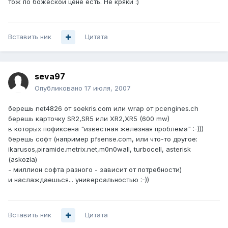
тож по божеской цене есть. Не кряки :)
Вставить ник
Цитата
seva97
Опубликовано
17 июля, 2007
берешь net4826 от soekris.com или wrap от pcengines.ch
берешь карточку SR2,SR5 или XR2,XR5 (600 mw)
в которых пофиксена "известная железная проблема" :-)))
берешь софт (например pfsense.com, или что-то другое:
ikarusos,piramide.metrix.net,m0n0wall, turbocell, asterisk
(askozia)
- миллион софта разного - зависит от потребности)
и наслаждаешься... универсальностью :-))
Вставить ник
Цитата