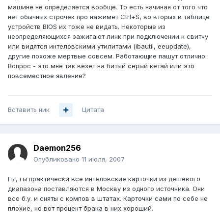
машине не определяется вообще. То есть начиная от того что
нет обычных строчек про нажимет Ctrl+S, во вторых в таблице
устройств BIOS их тоже не видать. Некоторые из
неопределяющихся зажигают линк при подключении к свитчу
или видятся интеловскими утилитами (ibautil, eeupdate),
другие похоже мертвые совсем. Работающие пашут отлично.
Вопрос - это мне так везет на битый серый кетай или это
повсеместное явление?
Вставить ник
Цитата
Daemon256
Опубликовано
11 июля, 2007
Гы, гы практически все интеловские карточки из дешёвого
диапазона поставляются в Москву из одного источника. Они
все б.у. и сняты с компов в штатах. Карточки сами по себе не
плохие, но вот процент брака в них хороший.