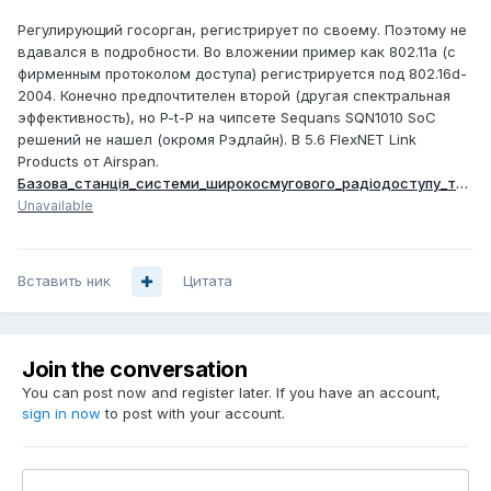
Регулирующий госорган, регистрирует по своему. Поэтому не
вдавался в подробности. Во вложении пример как 802.11a (c
фирменным протоколом доступа) регистрируется под 802.16d-
2004. Конечно предпочтителен второй (другая спектральная
эффективность), но P-t-P на чипсете Sequans SQN1010 SoC
решений не нашел (окромя Рэдлайн). В 5.6 FlexNET Link
Products от Airspan.
Базова_cтанція_системи_широкосмугового_радіодоступу_типу_SkyMAN_InfiMAX_R5000.doc
Unavailable
Вставить ник
Цитата
Join the conversation
You can post now and register later. If you have an account,
sign in now
to post with your account.