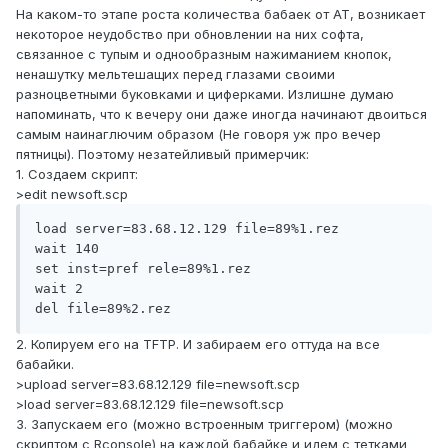
На каком-то этапе роста количества бабаек от AT, возникает
некоторое неудобство при обновлении на них софта,
связанное с тупым и однообразным нажиманием кнопок,
ненашутку мельтешащих перед глазами своими
разноцветными буковками и циферками. Излишне думаю
напоминать, что к вечеру они даже иногда начинают двоиться
самым наинаглючим образом (Не говоря уж про вечер
пятницы). Поэтому незатейливый примерчик:
1. Создаем скрипт:
>edit newsoft.scp
load server=83.68.12.129 file=89%1.rez

wait 140

set inst=pref rele=89%1.rez

wait 2

del file=89%2.rez
2. Копируем его на TFTP. И забираем его оттуда на все
бабайки.
>upload server=83.68.12.129 file=newsoft.scp
>load server=83.68.12.129 file=newsoft.scp
3. Запускаем его (можно встроенным триггером) (можно
скриптом с Rconsole) на каждой бабайке и идем с тетками