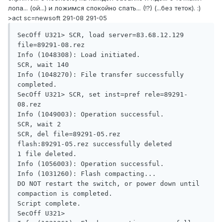
лопа... (ой...) и ложимся спокойно спать... (!?) (...без теток). :)
>act sc=newsoft 291-08 291-05
SecOff U321> SCR, load server=83.68.12.129 
file=89291-08.rez

Info (1048308): Load initiated.

SCR, wait 140

Info (1048270): File transfer successfully 
completed.

SecOff U321> SCR, set inst=pref rele=89291-
08.rez

Info (1049003): Operation successful.

SCR, wait 2

SCR, del file=89291-05.rez

flash:89291-05.rez successfully deleted

1 file deleted.

Info (1056003): Operation successful.

Info (1031260): Flash compacting...

DO NOT restart the switch, or power down until 
compaction is completed.

Script complete.

SecOff U321>
