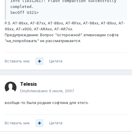
Info (1031261): Flash compaction successfully 
completed.

SecOff U321>
P.S. AT-86xx, AT-87xx, AT-88xx, AT-RPxx, AT-98xx, AT-89xx, AT-
99xx, AT-x900, AT-AR4xx, AT-AR7xx.
Предупреждение: Вопрос "осторожной" ативизации софта
"на_попробовать" не рассматривается.
Вставить ник
Цитата
Telesis
Опубликовано
9 июля, 2007
вообще-то была родная софтина для этого.
Вставить ник
Цитата