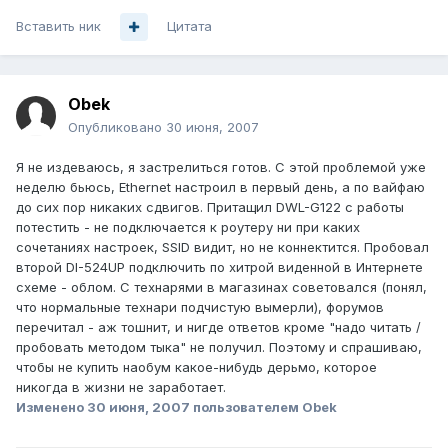
Вставить ник
Цитата
Obek
Опубликовано
30 июня, 2007
Я не издеваюсь, я застрелиться готов. С этой проблемой уже
неделю бьюсь, Ethernet настроил в первый день, а по вайфаю
до сих пор никаких сдвигов. Притащил DWL-G122 с работы
потестить - не подключается к роутеру ни при каких
сочетаниях настроек, SSID видит, но не коннектится. Пробовал
второй DI-524UP подключить по хитрой виденной в Интернете
схеме - облом. С технарями в магазинах советовался (понял,
что нормальные технари подчистую вымерли), форумов
перечитал - аж тошнит, и нигде ответов кроме "надо читать /
пробовать методом тыка" не получил. Поэтому и спрашиваю,
чтобы не купить наобум какое-нибудь дерьмо, которое
никогда в жизни не заработает.
Изменено
30 июня, 2007
пользователем Obek