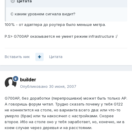
Цитата
С каким уровнем сигнала видит?
100% - от адаптера до роутера было меньше метра.
P.S> G700AP оказывается не умеет режим infrastructure :/
Вставить ник
Цитата
builder
Опубликовано
30 июня, 2007
G700AP, без доработки (перепрошивки) может быть только АР.
А говоришь форум читал. Трудно сказать почему у тебя G122
не коннектится на столе, но варианта всего два: или что-то
умерло (брак) или ты накосячил с настройками. Скорее
второе. Ибо на столе оно у тебя заработает, но, конечно, ни в
коем случае через деревья и на расстоянии.