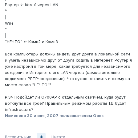
Роутер <- Комп1 через LAN
^
|
WiFi
^
|
"НЕЧТО" <- Комп2 и Комп3
Все компьютеры должны видеть друг друга в локальной сети
и уметь независимо друг от друга ходить в Интернет. Роутер я
уже настроил в той мере, какая требуется для независимого
хождения в Интернет с его LAN-портов (самостоятельно
поднимает PPTP-соединение). Что нужно вставить в схему на
место слова "НЕЧТО"?
P.S> Подойдёт ли G700AP с отдельным свитчем, куда будут
воткнуты все трое? Правильным режимом работы ТД будет
infrastructure?
Изменено
30 июня, 2007
пользователем Obek
Вставить ник
Цитата