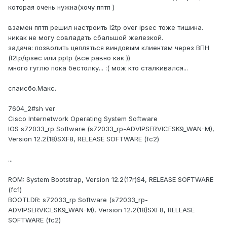
которая очень нужна(хочу пптп )
взамен пптп решил настроить l2tp over ipsec тоже тишина.
никак не могу совладать сбальшой железкой.
задача: позволить цепляться виндовым клиентам через ВПН
(l2tp/ipsec или pptp (все равно как ))
много гуглю пока бестолку... :( мож кто сталкивался...
спаисбо.Макс.
7604_2#sh ver
Cisco Internetwork Operating System Software
IOS s72033_rp Software (s72033_rp-ADVIPSERVICESK9_WAN-M),
Version 12.2(18)SXF8, RELEASE SOFTWARE (fc2)
...
ROM: System Bootstrap, Version 12.2(17r)S4, RELEASE SOFTWARE
(fc1)
BOOTLDR: s72033_rp Software (s72033_rp-
ADVIPSERVICESK9_WAN-M), Version 12.2(18)SXF8, RELEASE
SOFTWARE (fc2)