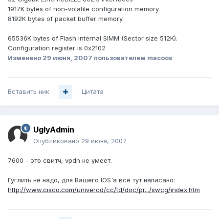
1917K bytes of non-volatile configuration memory.
8192K bytes of packet buffer memory.
65536K bytes of Flash internal SIMM (Sector size 512K).
Configuration register is 0x2102
Изменено
29 июня, 2007
пользователем macoos
Вставить ник
Цитата
UglyAdmin
Опубликовано
29 июня, 2007
7600 - это свитч, vpdn не умеет.
Гуглить не надо, для Вашего IOS'а всё тут написано:
http://www.cisco.com/univercd/cc/td/doc/pr.../swcg/index.htm