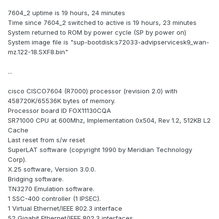
7604_2 uptime is 19 hours, 24 minutes
Time since 7604_2 switched to active is 19 hours, 23 minutes
System returned to ROM by power cycle (SP by power on)
System image file is "sup-bootdisk:s72033-advipservicesk9_wan-
mz.122-18.SXF8.bin"
...
cisco CISCO7604 (R7000) processor (revision 2.0) with
458720K/65536K bytes of memory.
Processor board ID FOX11130CQA
SR71000 CPU at 600Mhz, Implementation 0x504, Rev 1.2, 512KB L2
Cache
Last reset from s/w reset
SuperLAT software (copyright 1990 by Meridian Technology
Corp).
X.25 software, Version 3.0.0.
Bridging software.
TN3270 Emulation software.
1 SSC-400 controller (1 IPSEC).
1 Virtual Ethernet/IEEE 802.3 interface
52 Gigabit Ethernet/IEEE 802.3 interfaces