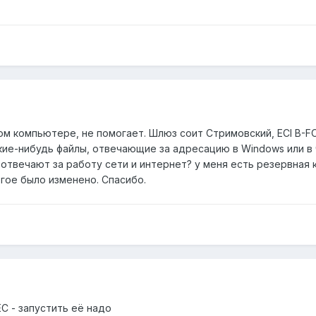
этом компьютере, не помогает. Шлюз соит Стримовский, ECI B-F
кие-нибудь файлы, отвечающие за адресацию в Windows или в ч
твечают за работу сети и интернет? у меня есть резервная к
гое было изменено. Спасибо.
C - запустить её надо