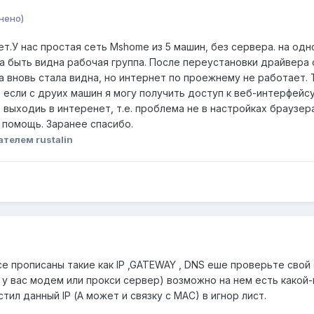
нено)
т.У нас простая сеть Mshome из 5 машин, без сервера. на одн
а быть видна рабочая группа. После переустановки драйвера 
 вновь стала видна, но интернет по проежнему не работает. 
о если с друих машин я могу получить доступ к веб-интерфейсу
ыходиь в интеренет, т.е. проблема не в настройках браузера..
 помощь. Заранее спасибо.
телем rustalin
е прописаны такие как IP ,GATEWAY , DNS еше проверьте свой
 у вас модем или прокси сервер) возможно на нем есть како
ил данный IP (А может и связку c MAC) в игнор лист.