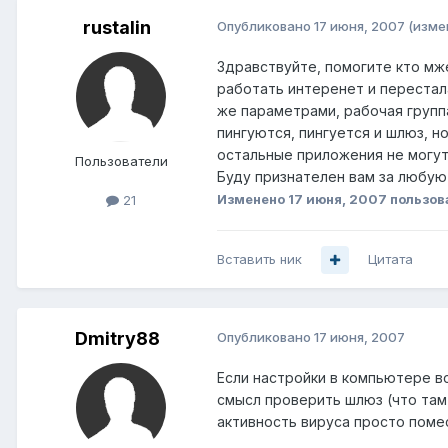
rustalin
Опубликовано
17 июня, 2007
(изме
Здравствуйте, помогите кто мже
работать интеренет и перестал
же параметрами, рабочая группа
пингуются, пингуется и шлюз, н
остальные приложения не могут в
Пользователи
Буду признателен вам за любую
Изменено
17 июня, 2007
пользова
21
Вставить ник
Цитата
Dmitry88
Опубликовано
17 июня, 2007
Если настройки в компьютере вс
смысл проверить шлюз (что там
активность вируса просто помест