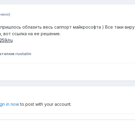
нено)
 пришлось облазить весь саппорт майкрософта ) Все таки вирус
, вот ссылка на ее решение.
1259/ru
телем rustalin
ign in now
to post with your account.