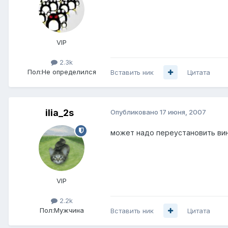
VIP
2.3k
Пол:
Не определился
Вставить ник
Цитата
ilia_2s
Опубликовано
17 июня, 2007
может надо переустановить ви
VIP
2.2k
Пол:
Мужчина
Вставить ник
Цитата