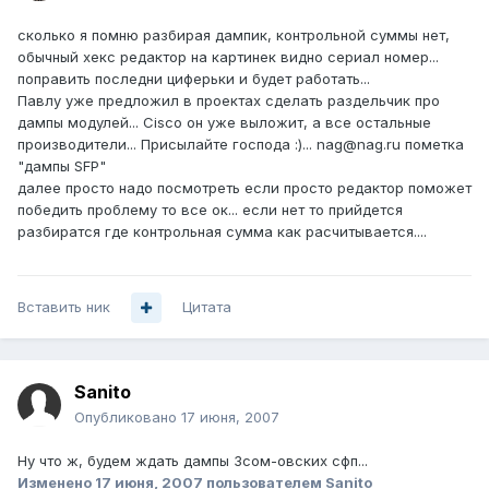
сколько я помню разбирая дампик, контрольной суммы нет,
обычный хекс редактор на картинек видно сериал номер...
поправить последни циферьки и будет работать...
Павлу уже предложил в проектах сделать раздельчик про
дампы модулей... Cisco он уже выложит, а все остальные
производители... Присылайте господа :)... nag@nag.ru пометка
"дампы SFP"
далее просто надо посмотреть если просто редактор поможет
победить проблему то все ок... если нет то прийдется
разбиратся где контрольная сумма как расчитывается....
Вставить ник
Цитата
Sanito
Опубликовано
17 июня, 2007
Ну что ж, будем ждать дампы 3сом-овских сфп...
Изменено
17 июня, 2007
пользователем Sanito