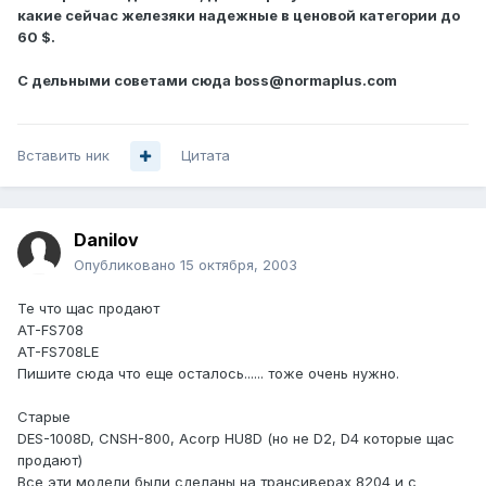
какие сейчас железяки надежные в ценовой категории до
60 $.
С дельными советами сюда boss@normaplus.com
Вставить ник
Цитата
Danilov
Опубликовано
15 октября, 2003
Те что щас продают
AT-FS708
AT-FS708LE
Пишите сюда что еще осталось...... тоже очень нужно.
Старые
DES-1008D, CNSH-800, Acorp HU8D (но не D2, D4 которые щас
продают)
Все эти модели были сделаны на трансиверах 8204 и с