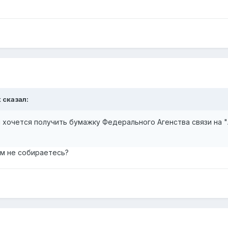
k сказал:
й хочется получить бумажку Федерального Агенства связи на "
ом не собираетесь?