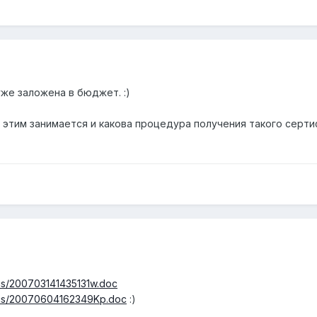
уже заложена в бюджет. :)
 этим занимается и какова процедура получения такого серт
cs/200703141435131w.doc
docs/20070604162349Kp.doc
:)