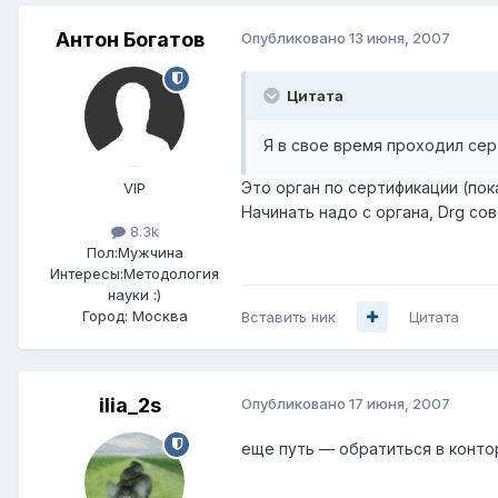
Антон Богатов
Опубликовано
13 июня, 2007
Цитата
Я в свое время проходил сер
Это орган по сертификации (пок
VIP
Начинать надо с органа, Drg со
8.3k
Пол:
Мужчина
Интересы:
Методология
науки :)
Город:
Москва
Вставить ник
Цитата
ilia_2s
Опубликовано
17 июня, 2007
еще путь — обратиться в контору