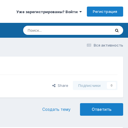
Регистрация
Уже зарегистрированы? Войти
Вся активность
Share
Подписчики
0
Создать тему
Ответить