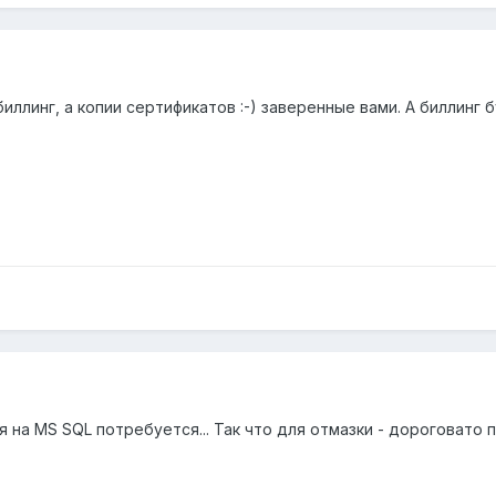
ллинг, а копии сертификатов :-) заверенные вами. А биллинг б
я на MS SQL потребуется... Так что для отмазки - дороговато 