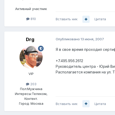
Активный участник
810
Вставить ник
Цитата
Drg
Опубликовано
13 июня, 2007
Я в свое время проходил сертиф
+7.495.956.2612
Руководитель центра - Юрий Ви
Располагается компания на ул. Тв
VIP
203
Пол:
Мужчина
Интересы:
Телеком,
Контент.
Город:
Москва
Вставить ник
Цитата