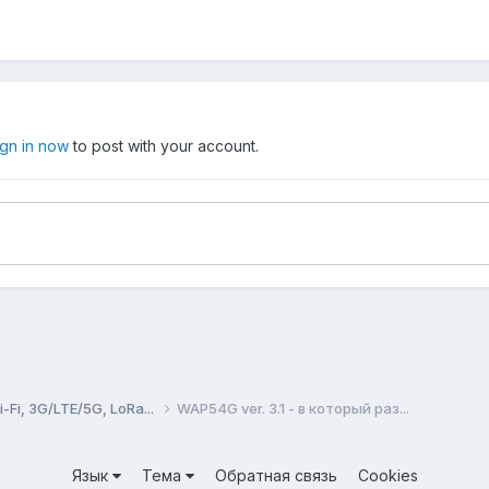
ign in now
to post with your account.
Fi, 3G/LTE/5G, LoRa...
WAP54G ver. 3.1 - в который раз...
Язык
Тема
Обратная связь
Cookies