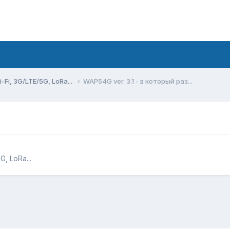
Fi, 3G/LTE/5G, LoRa...
WAP54G ver. 3.1 - в который раз...
, LoRa...