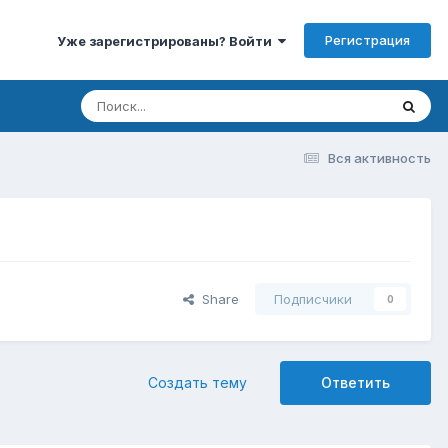
Регистрация
Уже зарегистрированы? Войти
Вся активность
Share
Подписчики
0
Создать тему
Ответить