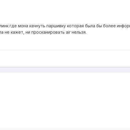
 линк где мона качнуть паршивку которая была бы более информ
ла не кажет, ни просканировать air нельзя.