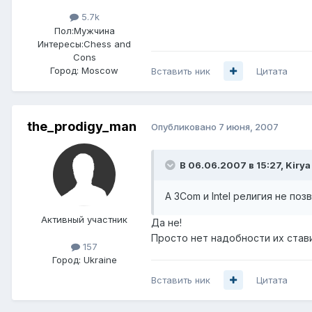
5.7k
Пол:
Мужчина
Интересы:
Chess and
Cons
Город:
Moscow
Вставить ник
Цитата
the_prodigy_man
Опубликовано
7 июня, 2007
В 06.06.2007 в 15:27, Kirya
А 3Com и Intel религия не поз
Активный участник
Да не!
Просто нет надобности их стави
157
Город:
Ukraine
Вставить ник
Цитата