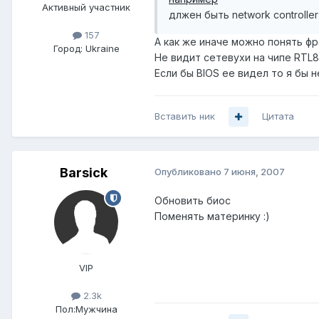
Активный участник
длжен быть network controller
157
А как же иначе можно понять фра
Город:
Ukraine
Не видит сетевухи на чипе RTL81
Если бы BIOS ее видел то я бы не т
Вставить ник
Цитата
Barsick
Опубликовано
7 июня, 2007
Обновить биос
Поменять материнку :)
VIP
2.3k
Пол:
Мужчина