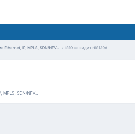
Ethernet, IP, MPLS, SDN/NFV...
i810 не видит rtl8139d
, MPLS, SDN/NFV...