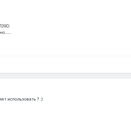
139D.
......
яет использовать ? :)