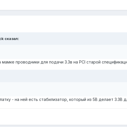
ck сказал:
мамке проводники для подачи 3.3в на PCI старой спецификаци
платку - на ней есть стабилизатор, который из 5В делает 3.3В 