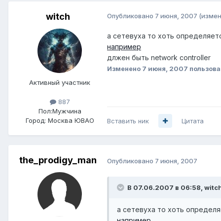
witch
Опубликовано
7 июня, 2007
(измен
а сетевуха то хоть определяетс
например
длжен быть network controller
Изменено
7 июня, 2007
пользова
Активный участник
887
Пол:
Мужчина
Город:
Москва ЮВАО
Вставить ник
Цитата
the_prodigy_man
Опубликовано
7 июня, 2007
В 07.06.2007 в 06:58, witc
а сетевуха то хоть определя
например