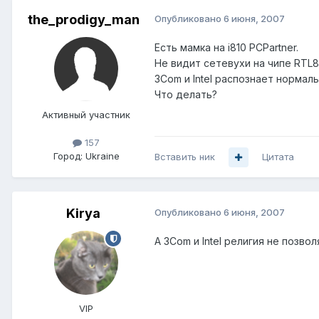
the_prodigy_man
Опубликовано
6 июня, 2007
Есть мамка на i810 PCPartner.
Не видит сетевухи на чипе RTL8
3Com и Intel распознает нормально.
Что делать?
Активный участник
157
Город:
Ukraine
Вставить ник
Цитата
Kirya
Опубликовано
6 июня, 2007
А 3Com и Intel религия не позвол
VIP