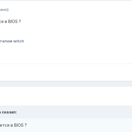
ено)
я в BIOS ?
телем witch
h сказал:
ется в BIOS ?