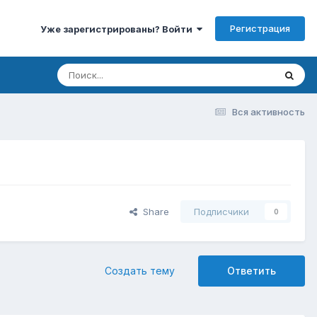
Регистрация
Уже зарегистрированы? Войти
Вся активность
Share
Подписчики
0
Создать тему
Ответить