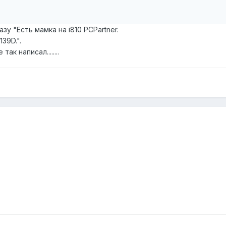
зу "Есть мамка на i810 PCPartner.
39D.".
ак написал........