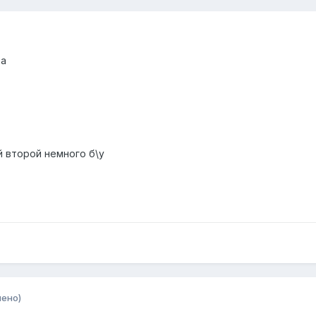
та
 второй немного б\у
нено)