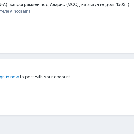
-A), запрограмлен под Аларис (MCC), на акаунте долг 150$ :)
телем notsaint
ign in now
to post with your account.