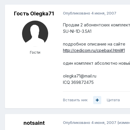
Гость Olegka71
Опубликовано
4 июня, 2007
Продам 2 абонентских комплек
SU-NI-1D-3.5A1
подробное описание на сайте
http://cedicom.ru/cpebaxl.html#1
Гости
один комплект абсолютно новый
olegka71@mail.ru
ICQ 369872475
Вставить ник
Цитата
notsaint
Опубликовано
4 июня, 2007
(изме