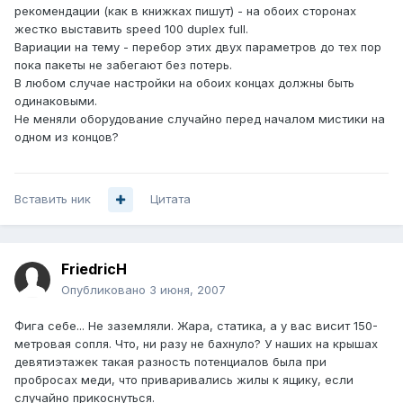
рекомендации (как в книжках пишут) - на обоих сторонах
жестко выставить speed 100 duplex full.
Вариации на тему - перебор этих двух параметров до тех пор
пока пакеты не забегают без потерь.
В любом случае настройки на обоих концах должны быть
одинаковыми.
Не меняли оборудование случайно перед началом мистики на
одном из концов?
Вставить ник
Цитата
FriedricH
Опубликовано
3 июня, 2007
Фига себе... Не заземляли. Жара, статика, а у вас висит 150-
метровая сопля. Что, ни разу не бахнуло? У наших на крышах
девятиэтажек такая разность потенциалов была при
пробросах меди, что приваривались жилы к ящику, если
случайно прикоснуться.