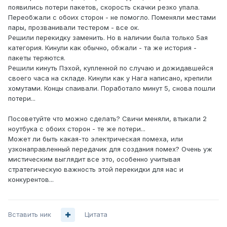
появились потери пакетов, скорость скачки резко упала.
Переобжали с обоих сторон - не помогло. Поменяли местами
пары, прозванивали тестером - все ок.
Решили перекидку заменить. Но в наличии была только 5ая
категория. Кинули как обычно, обжали - та же история -
пакеты теряются.
Решили кинуть Пэхой, купленной по случаю и дожидавшейся
своего часа на складе. Кинули как у Нага написано, крепили
хомутами. Концы спаивали. Поработало минут 5, снова пошли
потери...
Посоветуйте что можно сделать? Свичи меняли, втыкали 2
ноутбука с обоих сторон - те же потери...
Может ли быть какая-то электрическая помеха, или
узконаправленный передачик для создания помех? Очень уж
мистическим выглядит все это, особенно учитывая
стратегическую важность этой перекидки для нас и
конкурентов...
Вставить ник
Цитата