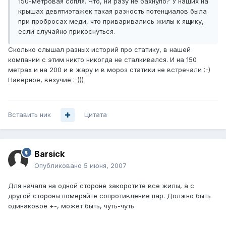
150-метровая сопля. Что, ни разу не бахнуло? У наших на
крышах девятиэтажек такая разность потенциалов была
при пробросах меди, что приваривались жилы к ящику,
если случайно прикоснуться.
Сколько слышал разных историй про статику, в нашей
компании с этим никто никогда не сталкивался. И на 150
метрах и на 200 и в жару и в мороз статики не встречали :-)
Наверное, везучие :-)))
Вставить ник
Цитата
Barsick
Опубликовано
5 июня, 2007
Для начала на одной стороне закоротите все жилы, а с
другой стороны померяйте сопротивление пар. Должно быть
одинаковое +-, может быть, чуть-чуть