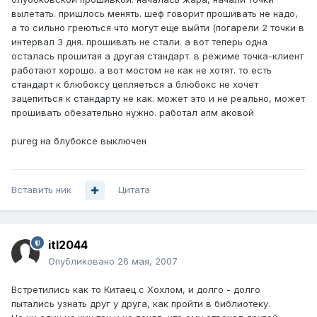
вылетать. пришлось менять. шеф говорит прошивать не надо,
а то сильно греються что могут еще выйти (погарели 2 точки в
интервал 3 дня. прошивать не стали. а вот теперь одна
осталась прошитая а другая стандарт. в режиме точка-клиент
работают хорошо. а вот мостом не как не хотят. то есть
стандарт к блюбоксу цепляеться а блюбокс не хочет
зацепиться к стандарту не как. может это и не реально, может
прошивать обезательно нужно. работал апм аковой
pureg на блубоксе выключен
Вставить ник
Цитата
itl2044
Опубликовано
26 мая, 2007
Встретились как то Китаец с Хохлом, и долго - долго
пытались узнать друг у друга, как пройти в библиотеку.