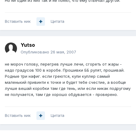
Но ни один из них так и не понял, что ему отвечал другой.
Вставить ник
Цитата
Yutso
Опубликовано
26 мая, 2007
не мороч голову, перегрев лучше лечи, сгореть от жары -
надо градусов 100 в коробе. Прошивки ББ рулят, прошивай.
Родные три нафиг. если греются, купи куллер самый
маленький привинти к точке и будет тебе счестие, а вообще
лучше вешай коробки там где тень, или если никак подругому
не получается, там где хорошо обдувается - проверено.
Вставить ник
Цитата