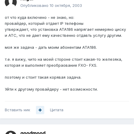
Опубликовано
10 октября, 2003
от что куда включено - не знаю, но:
провайдер, который отдает IP телефоны
утверждает, что установка АТА186 напрягает немеряно циску
и АТС, что не дает ему качественно отдавть услугу другим.
моя же задача - дать моим абонентам АТА186.
т.е. я вижу, чито на моей стороне стоит какая-то железяка,
которая и выполняет преобраование FXO- FXS.
поэтому и стоит такая корявая задача.
Уйти к другому провайдеру - нет возможности.
Вставить ник
Цитата
goodmood