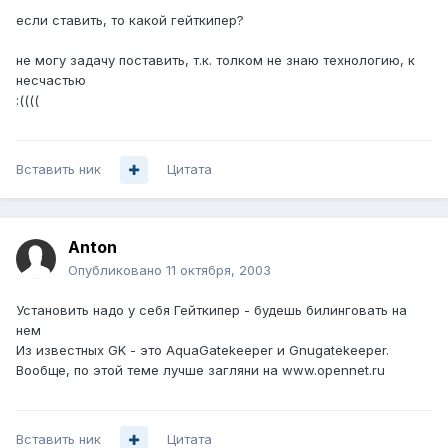
если ставить, то какой гейткипер?
не могу задачу поставить, т.к. толком не знаю технологию, к
несчастью
:((((
Вставить ник
Цитата
Anton
Опубликовано
11 октября, 2003
Установить надо у себя Гейткипер - будешь билинговать на
нем
Из известных GK - это AquaGatekeeper и Gnugatekeeper.
Вообще, по этой теме лучше загляни на www.opennet.ru
Вставить ник
Цитата