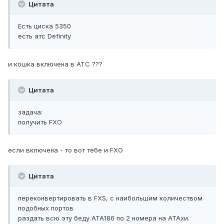
Цитата
Есть циска 5350
есть атс Definity
и кошка включена в АТС ???
Цитата
задача:
получить FXO
если включена - то вот тебе и FXO
Цитата
переконвертировать в FXS, с наибольшим количеством
подобных портов
раздать всю эту беду ATA186 по 2 номера на ATAхи.