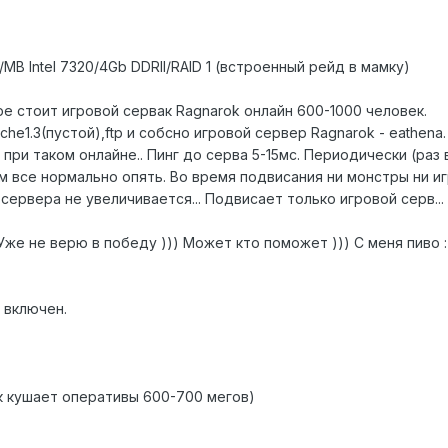
/MB Intel 7320/4Gb DDRII/RAID 1 (встроенный рейд в мамку)
е стоит игровой сервак Ragnarok онлайн 600-1000 человек.
che1.3(пустой),ftp и собсно игровой сервер Ragnarok - eathena.
 при таком онлайне.. Пинг до серва 5-15мс. Периодически (раз
м все нормально опять. Во время подвисания ни монстры ни и
а сервера не увеличивается... Подвисает только игровой серв.
Уже не верю в победу ))) Может кто поможет ))) С меня пиво :
 включен.
ак кушает оперативы 600-700 мегов)