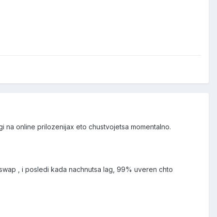
i na online prilozenijax eto chustvojetsa momentalno.
 i swap , i posledi kada nachnutsa lag, 99% uveren chto