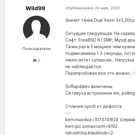
Wild99
Опубликовано
20 мая, 2007
Значит тачка Dual Xeon 2х3,2Ghz
Ситуация следующая. На сервер
Софт: FreeBSD 6.1 SMP, Mysql,apa
Тачка раз в 5 мощнее чем нужна
Пользователи
подвисаниена 1-2 секунды, пото
пинги летят суперски... Нагрузк
6
не наблюдается...
Перепробовал все что можно... 
Softupdates включены.
Сетевуха встроенная em, polling
Отличия sysctl от дефолта:
---
kern.maxdsiz=1073741824 (серв
kern.ipc.somaxconn=8192
net.inet.tcp.blackhole=2