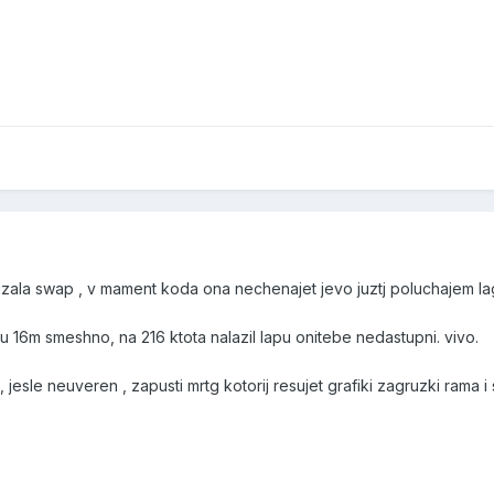
uzala swap , v mament koda ona nechenajet jevo juztj poluchajem lag
16m smeshno, na 216 ktota nalazil lapu onitebe nedastupni. vivo.
, jesle neuveren , zapusti mrtg kotorij resujet grafiki zagruzki rama