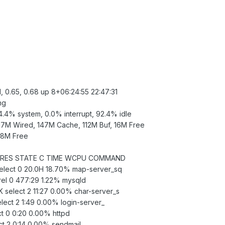
1, 0.65, 0.68 up 8+06:24:55 22:47:31
ng
4.4% system, 0.0% interrupt, 92.4% idle
217M Wired, 147M Cache, 112M Buf, 16M Free
48M Free
ZE RES STATE C TIME WCPU COMMAND
elect 0 20.0H 18.70% map-server_sq
el 0 477:29 1.22% mysqld
 select 2 11:27 0.00% char-server_s
ect 2 1:49 0.00% login-server_
t 0 0:20 0.00% httpd
t 2 0:14 0.00% sendmail