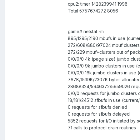
cpu2: timer 1428239941 1998
Total 5757674272 8056
game# netstat -m
895/1295/2190 mbufs in use (curren
272/608/880/97024 mbuf clusters i
272/229 mbuf+clusters out of pack
0/0/0/0 4k (page size) jumbo clust
0/0/0/0 9k jumbo clusters in use (
0/0/0/0 16k jumbo clusters in use 
767K/1539K/2307K bytes allocated 
28688324/5946372/5959026 reques
0/0/0 requests for jumbo clusters 
18/181/24512 sfbufs in use (curren
0 requests for sfbufs denied
0 requests for sfbufs delayed
5852 requests for I/O initiated by s
71 calls to protocol drain routines