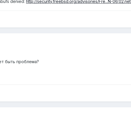
bufs denied:
http://security.freebsd.org/advisories/Fre...N-06:02.net
жет быть проблема?