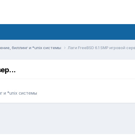
ние, биллинг и *unix системы
Лаги FreeBSD 6.1 SMP игровой серв
ер...
 и *unix системы