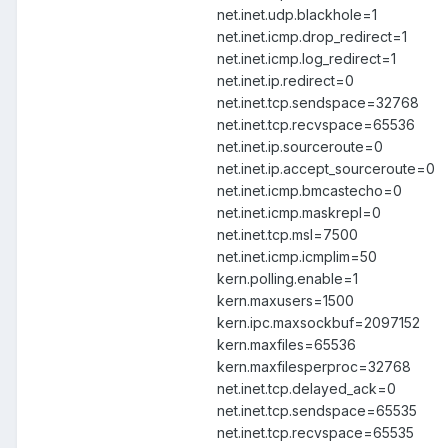
net.inet.udp.blackhole=1
net.inet.icmp.drop_redirect=1
net.inet.icmp.log_redirect=1
net.inet.ip.redirect=0
net.inet.tcp.sendspace=32768
net.inet.tcp.recvspace=65536
net.inet.ip.sourceroute=0
net.inet.ip.accept_sourceroute=0
net.inet.icmp.bmcastecho=0
net.inet.icmp.maskrepl=0
net.inet.tcp.msl=7500
net.inet.icmp.icmplim=50
kern.polling.enable=1
kern.maxusers=1500
kern.ipc.maxsockbuf=2097152
kern.maxfiles=65536
kern.maxfilesperproc=32768
net.inet.tcp.delayed_ack=0
net.inet.tcp.sendspace=65535
net.inet.tcp.recvspace=65535