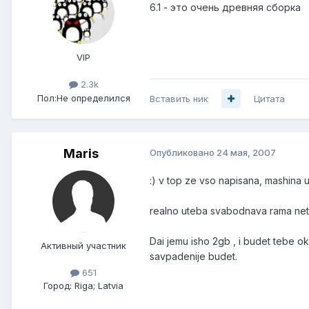
6.1 - это очень древняя сборка
VIP
2.3k
Пол:
Не определился
Вставить ник
Цитата
Maris
Опубликовано
24 мая, 2007
:) v top ze vso napisana, mashina 
realno uteba svabodnava rama netu 
Dai jemu isho 2gb , i budet tebe ok
Активный участник
savpadenije budet.
651
Город:
Riga; Latvia