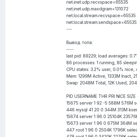
net.inet.udp.recvspace=65535
net.inet.udp.maxdgram=131072
net.local.stream.recvspace=65535
net.local.stream.sendspace=65535
---
Вывод топа:
----
last pid: 89229; load averages: 0.7
86 processes: 1 running, 85 sleepi
CPU states: 3.2% user, 0.0% nice, 
Mem: 1299M Active, 1333M Inact, 
Swap: 2048M Total, 12K Used, 20
PID USERNAME THR PRI NICE SI
15675 server 1 92 -5 588M 576M s
446 mysql 41 20 0 344M 313M kser
15674 server 1 96 0 25104K 23576K
15673 server 1 96 0 675M 364M sel
447 root 1 96 0 2504K 1796K selec
478 root 1 96 0 3420K 2276K selec