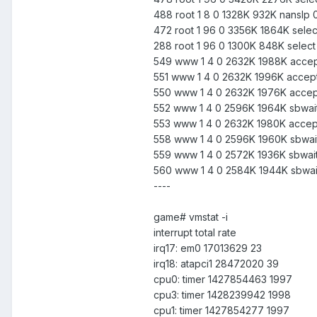
488 root 1 8 0 1328K 932K nanslp 
472 root 1 96 0 3356K 1864K selec
288 root 1 96 0 1300K 848K select
549 www 1 4 0 2632K 1988K accep
551 www 1 4 0 2632K 1996K accept
550 www 1 4 0 2632K 1976K accep
552 www 1 4 0 2596K 1964K sbwait
553 www 1 4 0 2632K 1980K accept
558 www 1 4 0 2596K 1960K sbwait
559 www 1 4 0 2572K 1936K sbwait
560 www 1 4 0 2584K 1944K sbwait
----
game# vmstat -i
interrupt total rate
irq17: em0 17013629 23
irq18: atapci1 28472020 39
cpu0: timer 1427854463 1997
cpu3: timer 1428239942 1998
cpu1: timer 1427854277 1997