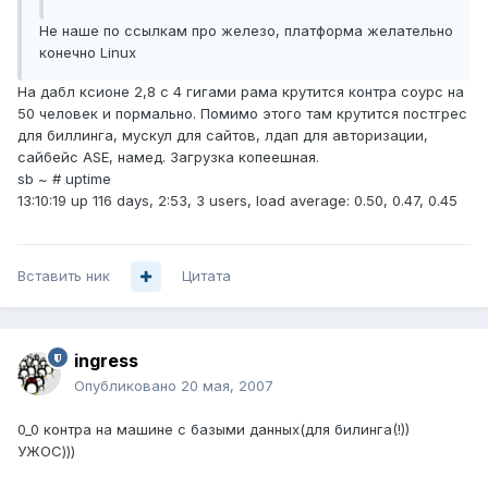
Не наше по ссылкам про железо, платформа желательно
конечно Linux
На дабл ксионе 2,8 с 4 гигами рама крутится контра соурс на
50 человек и пормально. Помимо этого там крутится постгрес
для биллинга, мускул для сайтов, лдап для авторизации,
сайбейс ASE, намед. Загрузка копеешная.
sb ~ # uptime
13:10:19 up 116 days, 2:53, 3 users, load average: 0.50, 0.47, 0.45
Вставить ник
Цитата
ingress
Опубликовано
20 мая, 2007
0_0 контра на машине с базыми данных(для билинга(!))
УЖОС)))