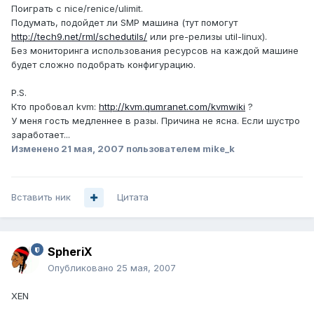
Поиграть с nice/renice/ulimit.
Подумать, подойдет ли SMP машина (тут помогут
http://tech9.net/rml/schedutils/
или pre-релизы util-linux).
Без мониторинга использования ресурсов на каждой машине
будет сложно подобрать конфигурацию.
P.S.
Кто пробовал kvm:
http://kvm.qumranet.com/kvmwiki
?
У меня гость медленнее в разы. Причина не ясна. Если шустро
заработает...
Изменено
21 мая, 2007
пользователем mike_k
Вставить ник
Цитата
SpheriX
Опубликовано
25 мая, 2007
XEN