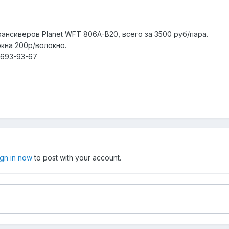
ансиверов Planet WFT 806A-B20, всего за 3500 руб/пара.
кна 200р/волокно.
 693-93-67
ign in now
to post with your account.