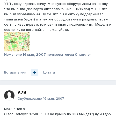
УТП , хочу сделать шину. Мне нужно оборудованеи на крышу
Что бы было два порта оптоволоконные + 8/16 под УТП + что
бы был управляемый. Ну т.е. что бы и оптику поддерживал
(типа шина быдет) и этим же оборудованием раздавал всем
сеть по квартирвам, или свичь книму подконектить... Модель и
ссылочку на него дайте , пожалуйста.
Изменено
16 мая, 2007
пользователем Chandler
Вставить ник
Цитата
A79
Опубликовано
16 мая, 2007
можно так :)
Cisco Catalyst 3750G-16TD на крышу по 10G выйдет :) ну и ядро