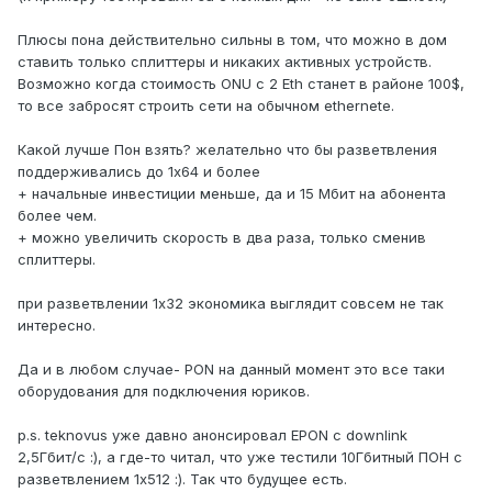
Плюсы пона действительно сильны в том, что можно в дом
ставить только сплиттеры и никаких активных устройств.
Возможно когда стоимость ONU с 2 Eth станет в районе 100$,
то все забросят строить сети на обычном ethernete.
Какой лучше Пон взять? желательно что бы разветвления
поддерживались до 1x64 и более
+ начальные инвестиции меньше, да и 15 Мбит на абонента
более чем.
+ можно увеличить скорость в два раза, только сменив
сплиттеры.
при разветвлении 1х32 экономика выглядит совсем не так
интересно.
Да и в любом случае- PON на данный момент это все таки
оборудования для подключения юриков.
p.s. teknovus уже давно анонсировал EPON c downlink
2,5Гбит/c :), а где-то читал, что уже тестили 10Гбитный ПОН с
разветвлением 1x512 :). Так что будущее есть.