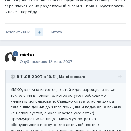
вполне реально использовать существующую активку, просто
переключая ее на разделяемый гигабит... ИМХО, будет падать
в цене - перейду.
Вставить ник
Цитата
micho
Опубликовано
12 мая, 2007
В 11.05.2007 в 19:51, Maloi сказал:
ИМХО, как мне кажется, в этой идее зарождена новая
технология в принципе, которую уже необходимо
ничинать использовать. Смешно сказать, но на днях я
сам лично дошел до этого принципа и подумал, а почему
не используется, а оказывается уже есть :)
Преимущества на лицо - минимум затрат на
обслуживание и отсутствие активной части в
множествах мест, достаточно реально сдать один узел и