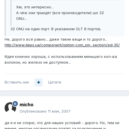
Хм, это интересно...
А чёж они трындят (все производители) шо 32
ONU...
32 ONU на один порт. В указанном OLT 8 портов.
Не, дорого всё равно... даже такие вещи и то дорого...
http://www.deps.ua/component/option,com_sm...section/sid,35/
Идея конечно хороша, с использованием меньшего кол-ва
волокон, но железо не доступное...
Вставить ник
Цитата
micho
Опубликовано
11 мая, 2007
да я и не спорю, что для наших условий - дорого. Но, тем не
менее, многии организации платят за подключение и