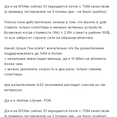
Да и на EPONe сейчас E1 передается почти с TDM качеством
(к примеру тестировали за 3 полных дня - не было ошибок)
Плюсы пона действительно сильны в том, что можно в дом
ставить только сплиттеры и никаких активных устройств.
Возможно когда стоимость ONU с 2 Eth станет в районе 100$,
то все забросят строить сети на обычном ethernete.
Какой лучше Пон взять? желательно что бы разветвления
поддерживались до 1x64 и более
+ начальные инвестиции меньше, да и 15 Мбит на абонента
более чем.
+ можно увеличить скорость в два раза, только сменив
сплиттеры.
при разветвлении 1х32 экономика выглядит совсем не так
интересно.
Да и в любом случае- PON
Да и на EPONe сейчас E1 передается почти с TDM качеством
(к примеру тестировали за 3 полных дня - не было ошибок)