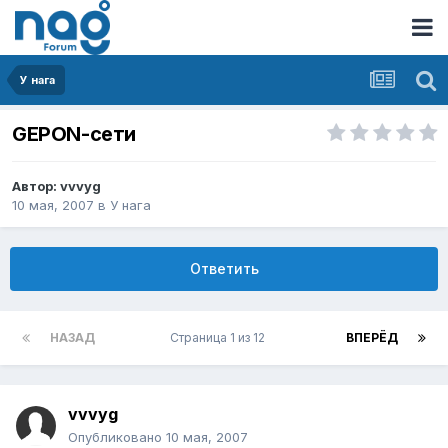
У нага
GEPON-сети
Автор:
vvvyg
10 мая, 2007
в
У нага
Ответить
НАЗАД
Страница 1 из 12
ВПЕРЁД
vvvyg
Опубликовано
10 мая, 2007