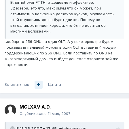
Ethernet over FTTH, и дешевле и эффектнее.
32 юзера, это что, максимум что он может, при
стоимости в несколько десятков кусков, окупаемость
этой штуковины долго будет длится. Посему не
выгодная, хотя идея хороша, что бы не возится со
многими волокнами...
вообще то 256 ONU на один OLT. А у некоторых (не будем
показывать пальцем) можно в один OLT вставить 4 модуля
поддерживающих по 256 ONU. Если поставить по ONU на
многоквартирный дом, то выйдет дешевле эзернета той же
надежности.
Вставить ник
Цитата
MCLXXV A.D.
Опубликовано
11 мая, 2007
В 11.05.2007 в 17:45, micho сказал: