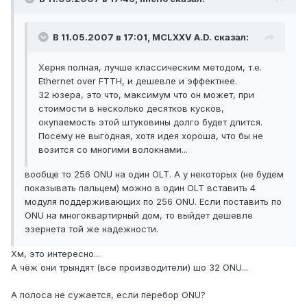
В 11.05.2007 в 17:01, MCLXXV A.D. сказал:
Херня полная, лучше классическим методом, т.е.
Ethernet over FTTH, и дешевле и эффектнее.
32 юзера, это что, максимум что он может, при
стоимости в несколько десятков кусков,
окупаемость этой штуковины долго будет длится.
Посему не выгодная, хотя идея хороша, что бы не
возится со многими волокнами...
вообще то 256 ONU на один OLT. А у некоторых (не будем
показывать пальцем) можно в один OLT вставить 4
модуля поддерживающих по 256 ONU. Если поставить по
ONU на многоквартирный дом, то выйдет дешевле
эзернета той же надежности.
Хм, это интересно...
А чёж они трындят (все производители) шо 32 ONU...
А полоса не сужается, если перебор ONU?