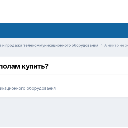
а и продажа телекоммуникационного оборудования
А никто не 
ополам купить?
никационного оборудования