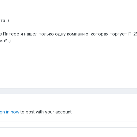
та :)
в Питере я нашёл только одну компанию, которая торгует П-2
а? :)
ign in now
to post with your account.