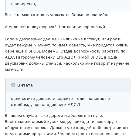
(проверено),
Вот. Что мне хотелось услышать. Большое спасибо.
А если взять двухпарник? Шаг повива пар разный.
Если в двухпарник два АДСЛ-линка не встанут, или рвать
будет каждые N-минут, то имея совесть, мне придётся купить
себе ещё и SHDSL модемы. Отдав возможность работать по
АДСЛ второму человеку. Его АДСЛ и мой SHDSL в один
двухпарник должны улечься, насколько мне говорит изучение
матчасти.
Цитата
если хотите дешево и сердито - один полевик по
столбам, у прова один линк АДСЛ
В нашем случае - это дорого и абсолютно глупо.
Восстанавливаемый кусок меди, приходит в некоторую
общую точку посёлка. Дальше уже каждый себе подтягивает
сам, своими средствами. Человек просто вызвался принять