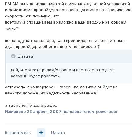
DSLAM'ом и невидно никакой связи между вашей установкой
и действиями провайдера согласно договора по ограничению
скорости, отключению, etc.
поэтому и спрашиваем возможно ваши вводные не совсем
точны?
по поводу катерпиллера, ваш провайдер он исключительно
адсл провайдер и ethernet порты не приемлет?
Цитата
найдите место рядом/у прова и поставте оптоузел,
который будет работать.
оптоузел= 2 конвертора + кабель по деньгам выйдет не
намного дороже, но надежность несравнима.
а так конечно дело ваше...
Изменено
23 апреля, 2007
пользователем poweruser
Вставить ник
Цитата