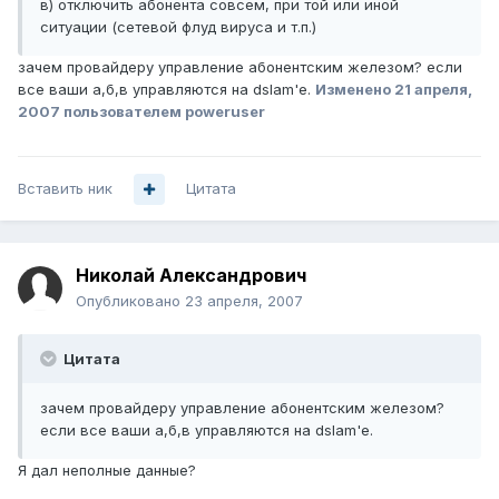
в) отключить абонента совсем, при той или иной
ситуации (сетевой флуд вируса и т.п.)
зачем провайдеру управление абонентским железом? если
все ваши а,б,в управляются на dslam'е.
Изменено
21 апреля,
2007
пользователем poweruser
Вставить ник
Цитата
Николай Александрович
Опубликовано
23 апреля, 2007
Цитата
зачем провайдеру управление абонентским железом?
если все ваши а,б,в управляются на dslam'е.
Я дал неполные данные?