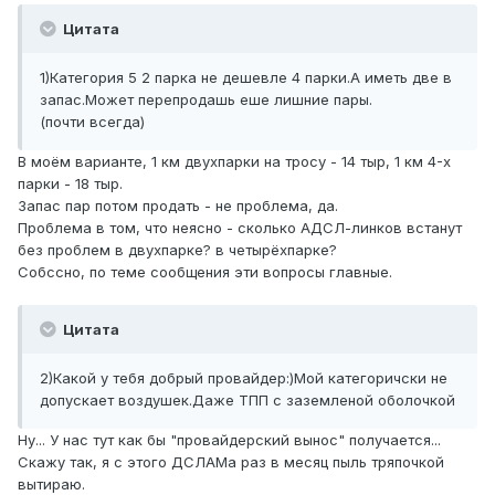
Цитата
1)Категория 5 2 парка не дешевле 4 парки.А иметь две в
запас.Может перепродашь еше лишние пары.
(почти всегда)
В моём варианте, 1 км двухпарки на тросу - 14 тыр, 1 км 4-х
парки - 18 тыр.
Запас пар потом продать - не проблема, да.
Проблема в том, что неясно - сколько АДСЛ-линков встанут
без проблем в двухпарке? в четырёхпарке?
Собссно, по теме сообщения эти вопросы главные.
Цитата
2)Какой у тебя добрый провайдер:)Мой категоричски не
допускает воздушек.Даже ТПП с заземленой оболочкой
Ну... У нас тут как бы "провайдерский вынос" получается...
Скажу так, я с этого ДСЛАМа раз в месяц пыль тряпочкой
вытираю.