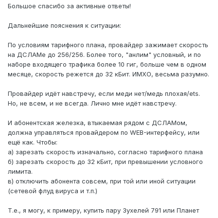
Большое спасибо за активные ответы!
Дальнейшие пояснения к ситуации:
По условиям тарифного плана, провайдер зажимает скорость
на ДСЛАМе до 256/256. Более того, "анлим" условный, и по
наборе входящего трафика более 10 гиг, больше чем в одном
месяце, скорость режется до 32 кБит. ИМХО, весьма разумно.
Провайдер идёт навстречу, если меди нет/медь плохая/ets.
Но, не всем, и не всегда. Лично мне идёт навстречу.
И абонентская железка, втыкаемая рядом с ДСЛАМом,
должна управляться провайдером по WEB-интерфейсу, или
ещё как. Чтобы:
а) зарезать скорость изначально, согласно тарифного плана
б) зарезать скорость до 32 кБит, при превышении условного
лимита.
в) отключить абонента совсем, при той или иной ситуации
(сетевой флуд вируса и т.п.)
Т.е., я могу, к примеру, купить пару Зухелей 791 или Планет