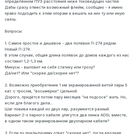
определённом ПУЭ расстояния ниже токоведущих частей.
Дабы сразу отмести возможный флейм, сообщаю - я имею
право подходить к этим опорам и вешать на них ту или иную
связь.
Вопросы:
1. Самое простое и дешёвое - две полёвки П-274 рядом.
Новый П-274.
В этом случае, общая длина полёвок до домов каждого из нас
составит 1,2-1,3 км.
Минусы - выловит на себя статику или грозу?
Да/нет? Или "скорее да/скорее нет"?
2. Возможно приобретение 1 км экранированной витой пары 5
кат. с тросом, "восьмёрки". Цельной.
Дорого, придётся потом пару месяцев "на подсосе" жить. Но,
если для благого дела...
Шаг повива каждой из двух пар, разумеется разный.
Вариант 2-х парного кабеля: улягутся два линка ADSL вместе,
в одном таком экранированном двухпарном кабеле?
3. Если по предыдущему ответ "скорее нет", тогда вводная: