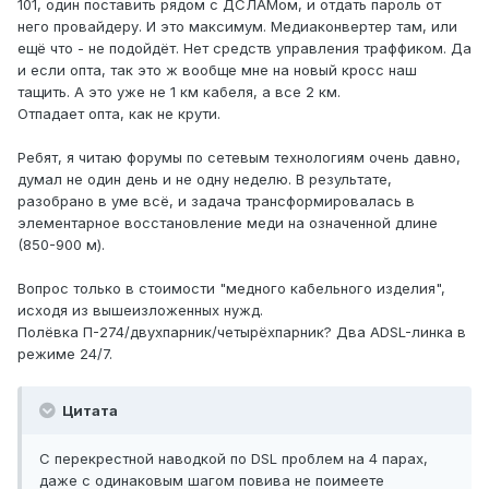
101, один поставить рядом с ДСЛАМом, и отдать пароль от
него провайдеру. И это максимум. Медиаконвертер там, или
ещё что - не подойдёт. Нет средств управления траффиком. Да
и если опта, так это ж вообще мне на новый кросс наш
тащить. А это уже не 1 км кабеля, а все 2 км.
Отпадает опта, как не крути.
Ребят, я читаю форумы по сетевым технологиям очень давно,
думал не один день и не одну неделю. В результате,
разобрано в уме всё, и задача трансформировалась в
элементарное восстановление меди на означенной длине
(850-900 м).
Вопрос только в стоимости "медного кабельного изделия",
исходя из вышеизложенных нужд.
Полёвка П-274/двухпарник/четырёхпарник? Два ADSL-линка в
режиме 24/7.
Цитата
С перекрестной наводкой по DSL проблем на 4 парах,
даже с одинаковым шагом повива не поимеете