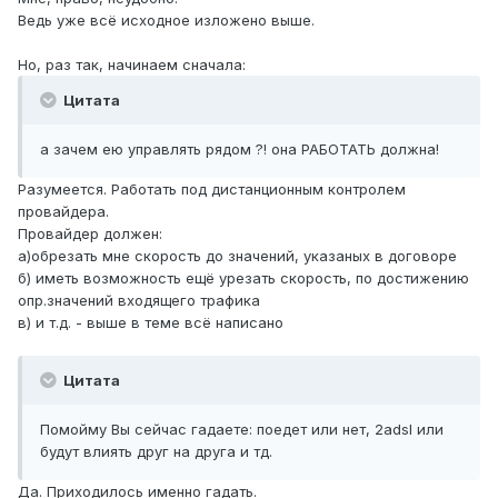
Ведь уже всё исходное изложено выше.
Но, раз так, начинаем сначала:
Цитата
а зачем ею управлять рядом ?! она РАБОТАТЬ должна!
Разумеется. Работать под дистанционным контролем
провайдера.
Провайдер должен:
а)обрезать мне скорость до значений, указаных в договоре
б) иметь возможность ещё урезать скорость, по достижению
опр.значений входящего трафика
в) и т.д. - выше в теме всё написано
Цитата
Помойму Вы сейчас гадаете: поедет или нет, 2adsl или
будут влиять друг на друга и тд.
Да. Приходилось именно гадать.