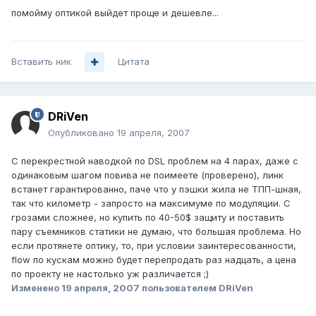
помойму оптикой выйдет проще и дешевле...
Вставить ник
Цитата
DRiVen
Опубликовано
19 апреля, 2007
С перекрестной наводкой по DSL проблем на 4 парах, даже с
одинаковым шагом повива не поимеете (проверено), линк
встанет гарантированно, паче что у пэшки жила не ТПП-шная,
так что километр - запросто на максимуме по модуляции. С
грозами сложнее, но купить по 40-50$ защиту и поставить
пару съемников статики не думаю, что большая проблема. Но
если протянете оптику, то, при условии заинтересованности,
flow по кускам можно будет перепродать раз надцать, а цена
по проекту не настолько уж различается ;)
Изменено
19 апреля, 2007
пользователем DRiVen