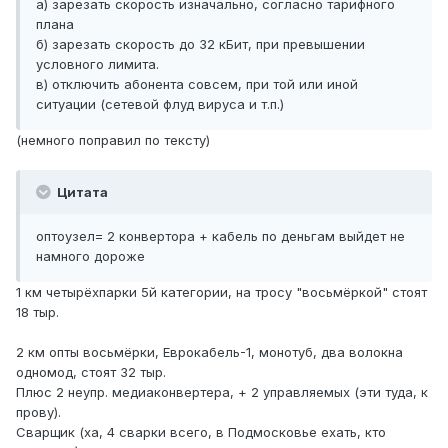
а) зарезать скорость изначально, согласно тарифного
плана
б) зарезать скорость до 32 кБит, при превышении
условного лимита.
в) отключить абонента совсем, при той или иной
ситуации (сетевой флуд вируса и т.п.)
(немного поправил по тексту)
Цитата
оптоузел= 2 конвертора + кабель по деньгам выйдет не
намного дороже
1 км четырёхпарки 5й категории, на тросу "восьмёркой" стоят
18 тыр.
2 км опты восьмёрки, Еврокабель-1, монотуб, два волокна
одномод, стоят 32 тыр.
Плюс 2 неупр. медиаконвертера, + 2 управляемых (эти туда, к
прову).
Сварщик (ха, 4 сварки всего, в Подмосковье ехать, кто