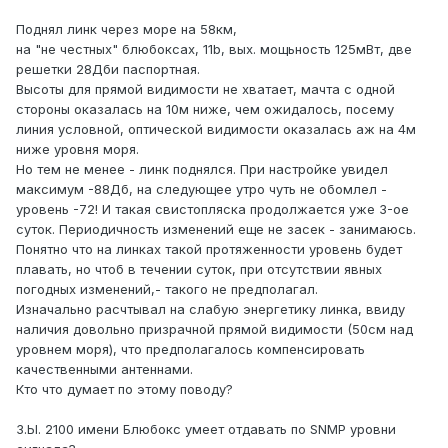
Поднял линк через море на 58км,
на "не честных" блюбоксах, 11b, вых. мощьность 125мВт, две
решетки 28Дби паспортная.
Высоты для прямой видимости не хватает, мачта с одной
стороны оказалась на 10м ниже, чем ожидалось, посему
линия условной, оптической видимости оказалась аж на 4м
ниже уровня моря.
Но тем не менее - линк поднялся. При настройке увидел
максимум -88Дб, на следующее утро чуть не обомлел -
уровень -72! И такая свистопляска продолжается уже 3-ое
суток. Периодичность изменений еще не засек - занимаюсь.
Понятно что на линках такой протяженности уровень будет
плавать, но чтоб в течении суток, при отсутствии явных
погодных изменений,- такого не предполагал.
Изначально расчтывал на слабую энергетику линка, ввиду
наличия довольно призрачной прямой видимости (50см над
уровнем моря), что предполагалось компенсировать
качественными антеннами.
Кто что думает по этому поводу?
З.Ы. 2100 имени Блюбокс умеет отдавать по SNMP уровни