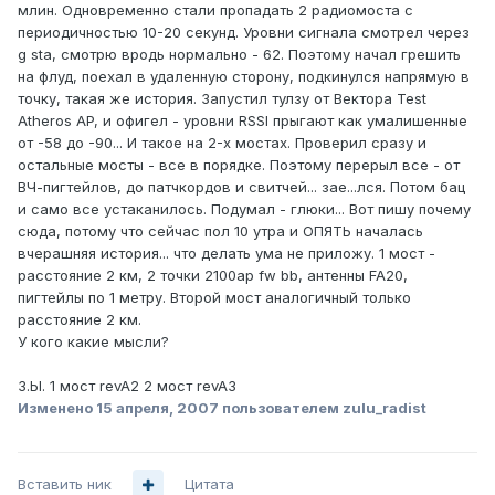
млин. Одновременно стали пропадать 2 радиомоста с
периодичностью 10-20 секунд. Уровни сигнала смотрел через
g sta, смотрю вродь нормально - 62. Поэтому начал грешить
на флуд, поехал в удаленную сторону, подкинулся напрямую в
точку, такая же история. Запустил тулзу от Вектора Test
Atheros AP, и офигел - уровни RSSI прыгают как умалишенные
от -58 до -90... И такое на 2-х мостах. Проверил сразу и
остальные мосты - все в порядке. Поэтому перерыл все - от
ВЧ-пигтейлов, до патчкордов и свитчей... зае...лся. Потом бац
и само все устаканилось. Подумал - глюки... Вот пишу почему
сюда, потому что сейчас пол 10 утра и ОПЯТЬ началась
вчерашняя история... что делать ума не приложу. 1 мост -
расстояние 2 км, 2 точки 2100ap fw bb, антенны FA20,
пигтейлы по 1 метру. Второй мост аналогичный только
расстояние 2 км.
У кого какие мысли?
З.Ы. 1 мост revA2 2 мост revA3
Изменено
15 апреля, 2007
пользователем zulu_radist
Вставить ник
Цитата