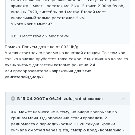
приложу. 1 мост - расстояние 2 км, 2 точки 2100ap fw bb,
антенны FA20, пигтейлы по 1 метру. Второй мост
аналогичный только расстояние 2 км.
У кого какие мысли?
З.Ы. 1 мост revA2 2 мост revA3
Помеха. Причем даже не от 802.11b/g.
У меня стоит точка приема на канатной станции. Так там как
только канатка врубается тоже самое. У них видимо какие то
очень хитрые двигатели которые фонят на 2.4
или преобразователи напряжения для этих
двигателей(диоды).
В 15.04.2007 в 06:24, zulu_radist сказал:
Хм, может немного не в тему, но вчера пропрыгал по
крышам млин. Одновременно стали пропадать 2
радиомоста с периодичностью 10-20 секунд. Уровни
сигнала смотрел через g sta, смотрю вродь нормально -