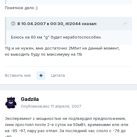
Понятное дело ;)
В 10.04.2007 в 00:30, itl2044 сказал:
Боюсь на 60 км "g" будет неработоспособен.
11g и не нужен, мне достаточно 2Мбит на данный момент,
но выводить буду по максимуму на 11b
Вставить ник
Цитата
Gadzila
Опубликовано
11 апреля, 2007
Эксперемент с мощьностью не подтвердил предположения,
линк простоял почти 2-е суток на 50мВт, временами еле-еле
на -95 -97, пару раз отпал. За последний час сполз с -76 до
-80.