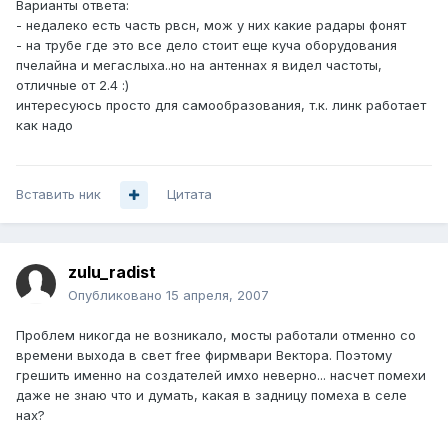
Варианты ответа:
- недалеко есть часть рвсн, мож у них какие радары фонят
- на трубе где это все дело стоит еще куча оборудования
пчелайна и мегаслыха..но на антеннах я видел частоты,
отличные от 2.4 :)
интересуюсь просто для самообразования, т.к. линк работает
как надо
Вставить ник
Цитата
zulu_radist
Опубликовано
15 апреля, 2007
Проблем никогда не возникало, мосты работали отменно со
времени выхода в свет free фирмвари Вектора. Поэтому
грешить именно на создателей имхо неверно... насчет помехи
даже не знаю что и думать, какая в задницу помеха в селе
нах?