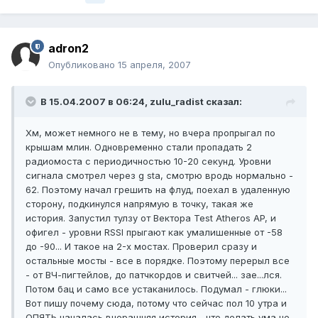
adron2
Опубликовано
15 апреля, 2007
В 15.04.2007 в 06:24, zulu_radist сказал:
Хм, может немного не в тему, но вчера пропрыгал по
крышам млин. Одновременно стали пропадать 2
радиомоста с периодичностью 10-20 секунд. Уровни
сигнала смотрел через g sta, смотрю вродь нормально -
62. Поэтому начал грешить на флуд, поехал в удаленную
сторону, подкинулся напрямую в точку, такая же
история. Запустил тулзу от Вектора Test Atheros AP, и
офигел - уровни RSSI прыгают как умалишенные от -58
до -90... И такое на 2-х мостах. Проверил сразу и
остальные мосты - все в порядке. Поэтому перерыл все
- от ВЧ-пигтейлов, до патчкордов и свитчей... зае...лся.
Потом бац и само все устаканилось. Подумал - глюки...
Вот пишу почему сюда, потому что сейчас пол 10 утра и
ОПЯТЬ началась вчерашняя история... что делать ума не