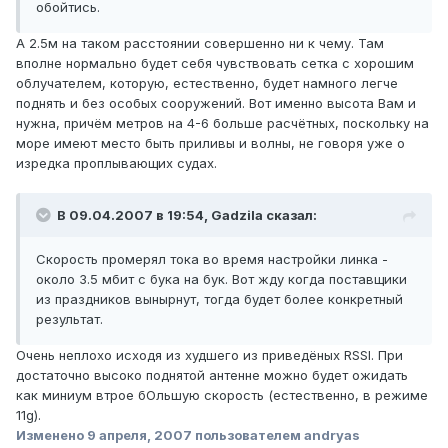
обойтись.
А 2.5м на таком расстоянии совершенно ни к чему. Там
вполне нормально будет себя чувствовать сетка с хорошим
облучателем, которую, естественно, будет намного легче
поднять и без особых сооружений. Вот именно высота Вам и
нужна, причём метров на 4-6 больше расчётных, поскольку на
море имеют место быть приливы и волны, не говоря уже о
изредка проплывающих судах.
В 09.04.2007 в 19:54, Gadzila сказал:
Скорость промерял тока во время настройки линка -
около 3.5 мбит с бука на бук. Вот жду когда поставщики
из праздников вынырнут, тогда будет более конкретный
результат.
Очень неплохо исходя из худшего из приведёных RSSI. При
достаточно высоко поднятой антенне можно будет ожидать
как миниум втрое бОльшую скорость (естественно, в режиме
11g).
Изменено
9 апреля, 2007
пользователем andryas