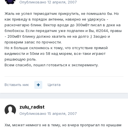
Опубликовано
12 апреля, 2007
Жаль не успел термодатчик прикрутить, не помешало бы. Но
как приведу в порядок антенны, наверно не удержусь -
раскочегарю блинк. Вектор вроде до 300мВт писал в доке на
блюбоксы. Если передатчик уже подпален и Вы, itl2044, правы
- 200мВт блинку должно хватить не на долго ;) Заодно и
проверим запас по прочности.
Но я больше склоняюсь к тому, что отсутствие прямой
видимости и 50км из 58 над морем, все-таки играют
решающую роль.
Всем спасибо, пошел готовиться к эксперементу.
Вставить ник
Цитата
zulu_radist
Опубликовано
15 апреля, 2007
Хм, может немного не в тему, но вчера пропрыгал по крышам