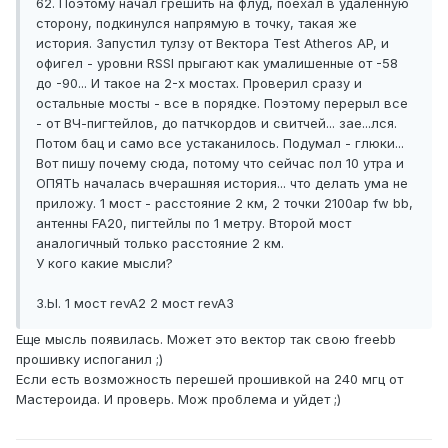
62. Поэтому начал грешить на флуд, поехал в удаленную
сторону, подкинулся напрямую в точку, такая же
история. Запустил тулзу от Вектора Test Atheros AP, и
офигел - уровни RSSI прыгают как умалишенные от -58
до -90... И такое на 2-х мостах. Проверил сразу и
остальные мосты - все в порядке. Поэтому перерыл все
- от ВЧ-пигтейлов, до патчкордов и свитчей... зае...лся.
Потом бац и само все устаканилось. Подумал - глюки...
Вот пишу почему сюда, потому что сейчас пол 10 утра и
ОПЯТЬ началась вчерашняя история... что делать ума не
приложу. 1 мост - расстояние 2 км, 2 точки 2100ap fw bb,
антенны FA20, пигтейлы по 1 метру. Второй мост
аналогичный только расстояние 2 км.
У кого какие мысли?
З.Ы. 1 мост revA2 2 мост revA3
Еще мысль появилась. Может это вектор так свою freebb
прошивку испоганил ;)
Если есть возможность перешей прошивкой на 240 мгц от
Мастероида. И проверь. Мож проблема и уйдет ;)