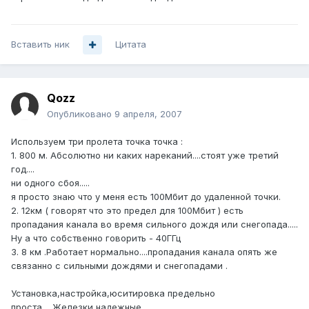
Вставить ник
Цитата
Qozz
Опубликовано
9 апреля, 2007
Используем три пролета точка точка :
1. 800 м. Абсолютно ни каких нареканий....стоят уже третий
год....
ни одного сбоя.....
я просто знаю что у меня есть 100Мбит до удаленной точки.
2. 12км ( говорят что это предел для 100Мбит ) есть
пропадания канала во время сильного дождя или снегопада.....
Ну а что собственно говорить - 40ГГц
3. 8 км .Работает нормально....пропадания канала опять же
связанно с сильными дождями и снегопадами .
Установка,настройка,юситировка предельно
проста.....Железки надежные ....