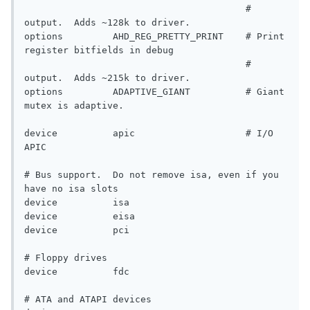
                                        # 
output.  Adds ~128k to driver.

options         AHD_REG_PRETTY_PRINT    # Print 
register bitfields in debug

                                        # 
output.  Adds ~215k to driver.

options         ADAPTIVE_GIANT          # Giant 
mutex is adaptive.

device          apic                    # I/O 
APIC

# Bus support.  Do not remove isa, even if you 
have no isa slots

device          isa

device          eisa

device          pci

# Floppy drives

device          fdc

# ATA and ATAPI devices
