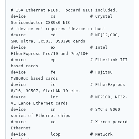
# ISA Ethernet NICs.  pccard NICs included.

device          cs              # Crystal 
Semiconductor CS89x0 NIC

# 'device ed' requires 'device miibus'

device          ed              # NE[12]000, 
SMC Ultra, 3c503, DS8390 cards

device          ex              # Intel 
EtherExpress Pro/10 and Pro/10+

device          ep              # Etherlink III 
based cards

device          fe              # Fujitsu 
MB8696x based cards

device          ie              # EtherExpress 
8/16, 3C507, StarLAN 10 etc.

device          lnc             # NE2100, NE32-
VL Lance Ethernet cards

device          sn              # SMC's 9000 
series of Ethernet chips

device          xe              # Xircom pccard 
Ethernet

device          loop            # Network 