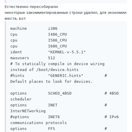
Естественно пересобирали.
некоторые закомментированные строки удалил, для экономии
места, вот:
machine         i386

cpu             I486_CPU

cpu             I586_CPU

cpu             I686_CPU

ident           "KERNEL-v-5.5.1"

maxusers        512

# To statically compile in device wiring 
instead of /boot/device.hints

#hints          "GENERIC.hints"         # 
Default places to look for devices.

options         SCHED_4BSD              # 4BSD 
scheduler

options         INET                    # 
InterNETworking

#options        INET6                   # IPv6 
communications protocols

options         FFS                     # 