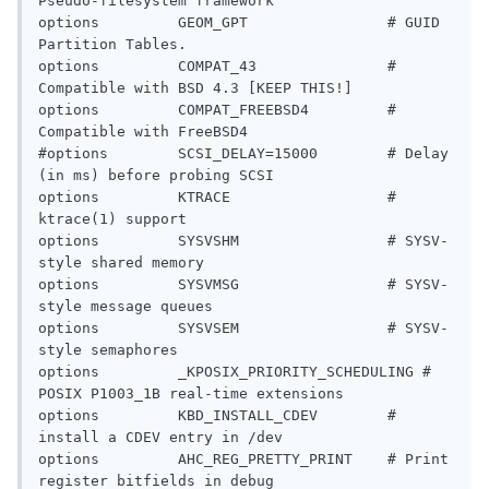
Pseudo-filesystem framework

options         GEOM_GPT                # GUID 
Partition Tables.

options         COMPAT_43               # 
Compatible with BSD 4.3 [KEEP THIS!]

options         COMPAT_FREEBSD4         # 
Compatible with FreeBSD4

#options        SCSI_DELAY=15000        # Delay 
(in ms) before probing SCSI

options         KTRACE                  # 
ktrace(1) support

options         SYSVSHM                 # SYSV-
style shared memory

options         SYSVMSG                 # SYSV-
style message queues

options         SYSVSEM                 # SYSV-
style semaphores

options         _KPOSIX_PRIORITY_SCHEDULING # 
POSIX P1003_1B real-time extensions

options         KBD_INSTALL_CDEV        # 
install a CDEV entry in /dev

options         AHC_REG_PRETTY_PRINT    # Print 
register bitfields in debug
