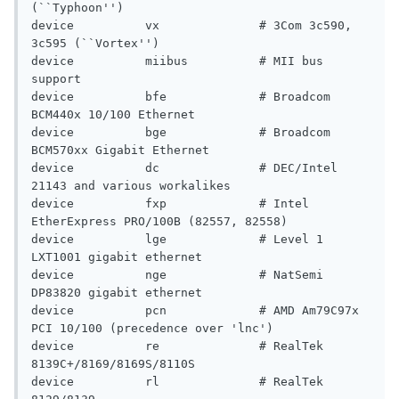
(``Typhoon'')

device          vx              # 3Com 3c590, 
3c595 (``Vortex'')

device          miibus          # MII bus 
support

device          bfe             # Broadcom 
BCM440x 10/100 Ethernet

device          bge             # Broadcom 
BCM570xx Gigabit Ethernet

device          dc              # DEC/Intel 
21143 and various workalikes

device          fxp             # Intel 
EtherExpress PRO/100B (82557, 82558)

device          lge             # Level 1 
LXT1001 gigabit ethernet

device          nge             # NatSemi 
DP83820 gigabit ethernet

device          pcn             # AMD Am79C97x 
PCI 10/100 (precedence over 'lnc')

device          re              # RealTek 
8139C+/8169/8169S/8110S

device          rl              # RealTek 