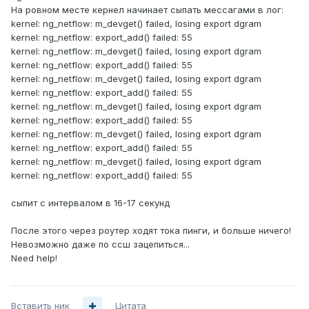
На ровном месте кернел начинает сыпать мессагами в лог:
kernel: ng_netflow: m_devget() failed, losing export dgram
kernel: ng_netflow: export_add() failed: 55
kernel: ng_netflow: m_devget() failed, losing export dgram
kernel: ng_netflow: export_add() failed: 55
kernel: ng_netflow: m_devget() failed, losing export dgram
kernel: ng_netflow: export_add() failed: 55
kernel: ng_netflow: m_devget() failed, losing export dgram
kernel: ng_netflow: export_add() failed: 55
kernel: ng_netflow: m_devget() failed, losing export dgram
kernel: ng_netflow: export_add() failed: 55
kernel: ng_netflow: m_devget() failed, losing export dgram
kernel: ng_netflow: export_add() failed: 55
сыпит с интервалом в 16-17 секунд
После этого через роутер ходят тока пинги, и больше ничего!
Невозможно даже по ссш зацепиться...
Need help!
Вставить ник
Цитата