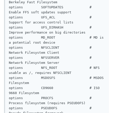
Berkeley Fast Filesystem

options         SOFTUPDATES             # 
Enable FFS soft updates support

options         UFS_ACL                 # 
Support for access control lists

options         UFS_DIRHASH             # 
Improve performance on big directories

options         MD_ROOT                 # MD is 
a potential root device

options         NFSCLIENT               # 
Network Filesystem Client

options         NFSSERVER               # 
Network Filesystem Server

options         NFS_ROOT                # NFS 
usable as /, requires NFSCLIENT

options         MSDOSFS                 # MSDOS 
Filesystem

options         CD9660                  # ISO 
9660 Filesystem

options         PROCFS                  # 
Process filesystem (requires PSEUDOFS)

options         PSEUDOFS                # 