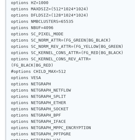
options HZ=1000

options MAXDSIZ=(512*1024*1024)

options DFLDSIZ=(128*1024*1024)

options NMBCLUSTERS=65535

options NBUF=4096

options SC_PIXEL_MODE

options SC_NORM_ATTR=(FG_GREEN|BG_BLACK)

options SC_NORM_REV_ATTR=(FG_YELLOW|BG_GREEN)

options SC_KERNEL_CONS_ATTR=(FG_RED|BG_BLACK)

options SC_KERNEL_CONS_REV_ATTR=
(FG_BLACK|BG_RED)

#options CHILD_MAX=512

options VESA

options NETGRAPH

options NETGRAPH_NETFLOW

options NETGRAPH_SPLIT

options NETGRAPH_ETHER

options NETGRAPH_SOCKET

options NETGRAPH_BPF

options NETGRAPH_IFACE

options NETGRAPH_MPPC_ENCRYPTION

options NETGRAPH_PPTPGRE
