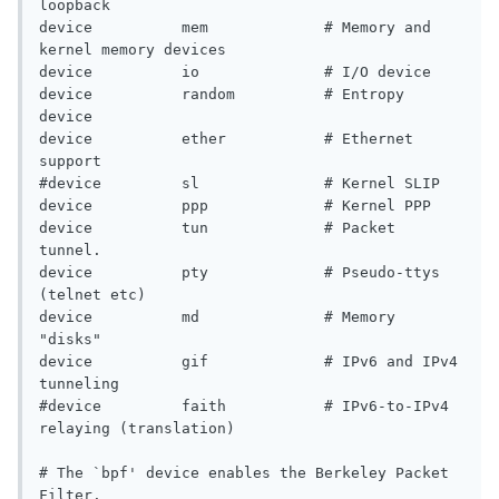
loopback

device          mem             # Memory and 
kernel memory devices

device          io              # I/O device

device          random          # Entropy 
device

device          ether           # Ethernet 
support

#device         sl              # Kernel SLIP

device          ppp             # Kernel PPP

device          tun             # Packet 
tunnel.

device          pty             # Pseudo-ttys 
(telnet etc)

device          md              # Memory 
"disks"

device          gif             # IPv6 and IPv4 
tunneling

#device         faith           # IPv6-to-IPv4 
relaying (translation)

# The `bpf' device enables the Berkeley Packet 
Filter.
