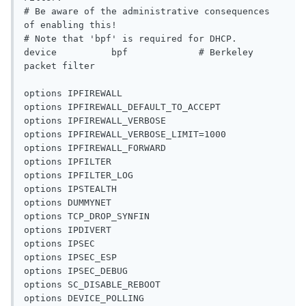
# Be aware of the administrative consequences 
of enabling this!

# Note that 'bpf' is required for DHCP.

device          bpf             # Berkeley 
packet filter

options IPFIREWALL

options IPFIREWALL_DEFAULT_TO_ACCEPT

options IPFIREWALL_VERBOSE

options IPFIREWALL_VERBOSE_LIMIT=1000

options IPFIREWALL_FORWARD

options IPFILTER

options IPFILTER_LOG

options IPSTEALTH

options DUMMYNET

options TCP_DROP_SYNFIN

options IPDIVERT

options IPSEC

options IPSEC_ESP

options IPSEC_DEBUG

options SC_DISABLE_REBOOT

options DEVICE_POLLING
