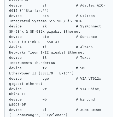
8129/8139

device          sf              # Adaptec AIC-
6915 (``Starfire'')

device          sis             # Silicon 
Integrated Systems SiS 900/SiS 7016

device          sk              # SysKonnect 
SK-984x & SK-982x gigabit Ethernet

device          ste             # Sundance 
ST201 (D-Link DFE-550TX)

device          ti              # Alteon 
Networks Tigon I/II gigabit Ethernet

device          tl              # Texas 
Instruments ThunderLAN

device          tx              # SMC 
EtherPower II (83c170 ``EPIC'')

device          vge             # VIA VT612x 
gigabit ethernet

device          vr              # VIA Rhine, 
Rhine II

device          wb              # Winbond 
W89C840F

device          xl              # 3Com 3c90x 
(``Boomerang'', ``Cyclone'')
