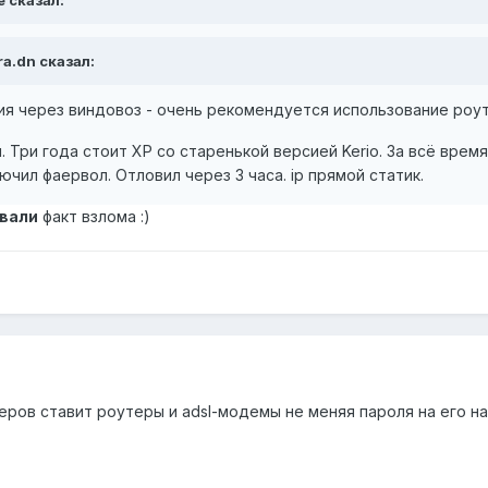
e сказал:
ra.dn сказал:
ия через виндовоз - очень рекомендуется использование роут
. Три года стоит XP со старенькой версией Kerio. За всё вре
чил фаервол. Отловил через 3 часа. ip прямой статик.
вали
факт взлома :)
еров ставит роутеры и adsl-модемы не меняя пароля на его н