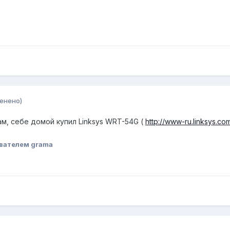
енено)
м, себе домой купил Linksys WRT-54G (
http://www-ru.linksys.co
вателем grama