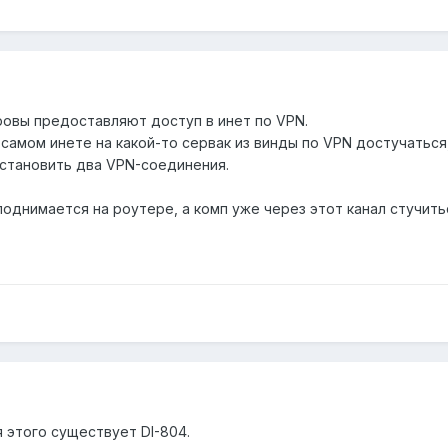
ровы предоставляют доступ в инет по VPN.
 самом инете на какой-то сервак из винды по VPN достучатьс
 установить два VPN-соединения.
однимается на роутере, а комп уже через этот канал стучить
я этого существует DI-804.