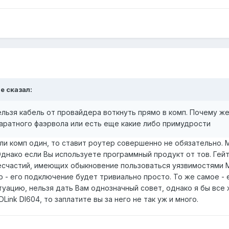
e сказал:
ельзя кабель от провайдера воткнуть прямо в комп. Почему ж
паратного фаэрвола или есть еще какие либо примудрости
ли комп один, то ставит роутер совершенно не обязательно. 
Однако если Вы используете программный продукт от тов. Гей
несчастий, имеющих обыкновение пользоваться уязвимостями 
- его подключение будет тривиально просто. То же самое - е
туацию, нельзя дать Вам однозначный совет, однако я бы все
Link DI604, то заплатите вы за него не так уж и много.