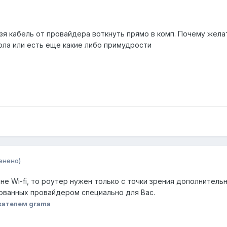
зя кабель от провайдера воткнуть прямо в комп. Почему жела
ола или есть еще какие либо примудрости
енено)
и не Wi-fi, то роутер нужен только с точки зрения дополнител
ованных провайдером специально для Вас.
вателем grama