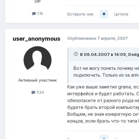
VIP
1.1k
Вставить ник
Цитата
user_anonymous
Опубликовано
7 апреля, 2007
В 06.04.2007 в 14:09, Dodg
Вот не могу понять почему н
подключать. Только из за ап
Активный участник
Как уже выше заметил grama, ес
534
интерфейсе и будет работать. 
обезопасите от разного рода 
будете брать второй компьютер 
Вобщем, не зная конкретную си
концов, если брать что-то типа D