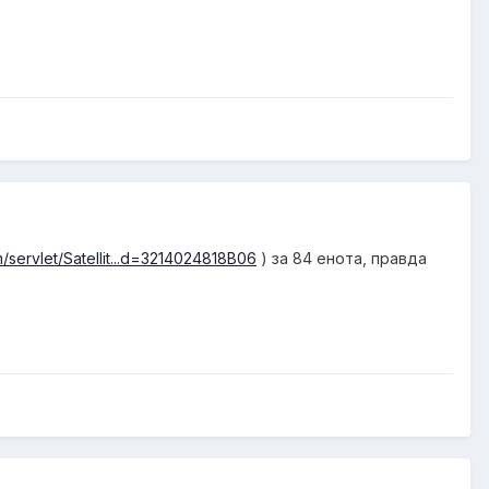
m/servlet/Satellit...d=3214024818B06
) за 84 енота, правда