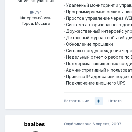
Активный участник
· Удаленный мониторинг и упра
· Программируемые режимы вкл
794
Интересы:
Связь
· Простое управление через WEB
Город:
Москва
· Система авторизованного дос
· Дружественный интерфейс уп
· Детальный журнал событий дл
· Обновление прошивки
· Сигналы предупреждения через
· Недельный отчет о работе по E
· Поддержка защищенных соедин
· Административный и пользова
· Привязка IP адреса или подс
· Подключение внешнего UPS
Вставить ник
Цитата
baalbes
Опубликовано
6 апреля, 2007