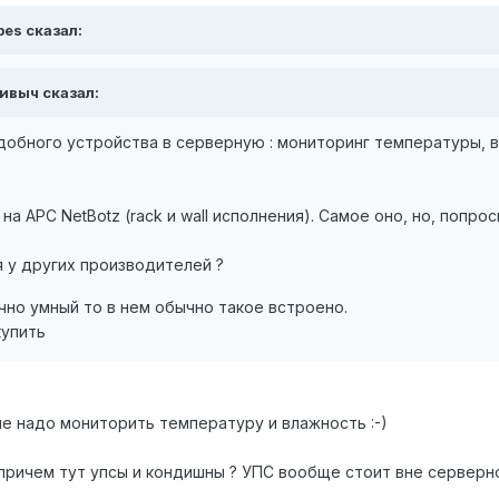
bes сказал:
Пивыч сказал:
обного устройства в серверную : мониторинг температуры, 
 на APC NetBotz (rack и wall исполнения). Самое оно, но, поп
 у других производителей ?
чно умный то в нем обычно такое встроено.
купить
е надо мониторить температуру и влажность :-)
причем тут упсы и кондишны ? УПС вообще стоит вне серверной,