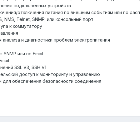
вление подключенных устройств
ючения/отключения питания по внешним событиям или по рас
, NMS, Telnet, SNMP, или консольный порт
тупа к коммутатору
равления
я анализа и диагностики проблем электропитания
 SNMP или по Email
mail
ений SSL V3, SSH V1
тельский доступ к мониторингу и управлению
ети для обеспечения безопасности соединения