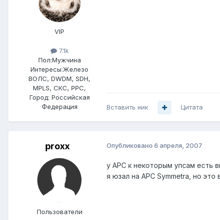
VIP
7.1k
Пол:
Мужчина
Интересы:
Железо
ВОЛС, DWDM, SDH,
MPLS, СКС, РРС,
Город:
Российская
Федерация
Вставить ник
Цитата
proxx
Опубликовано
6 апреля, 2007
у APC к некоторым упсам есть 
я юзал на APC Symmetra, но это
Пользователи