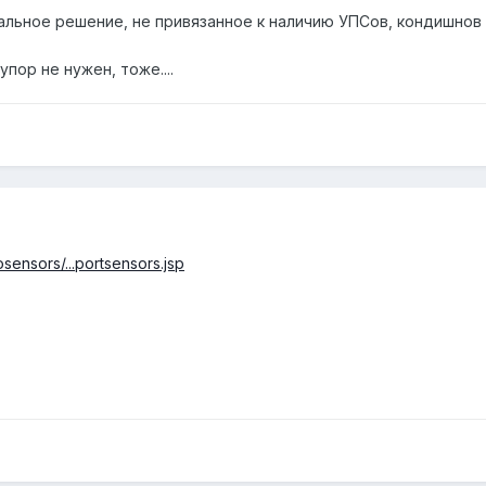
льное решение, не привязанное к наличию УПСов, кондишнов 
упор не нужен, тоже....
sensors/...portsensors.jsp