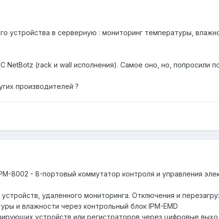
о устройства в серверную : мониторинг температуры, влажно
C NetBotz (rack и wall исполнения). Самое оно, но, попросили
угих производителей ?
 IPM-8002 - 8-портовый коммутатор контроля и управления эл
 устройств, удаленного мониторинга. Отключения и перезагру
уры и влажности через контрольный блок IPM-EMD
изирующих устройств или регистраторов через цифровые вых