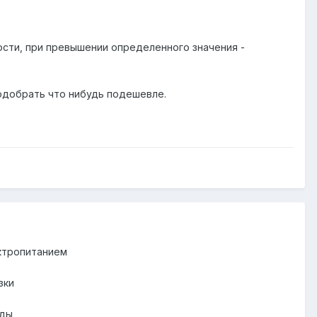
сти, при превышении определенного значения -
 подобрать что нибудь подешевле.
ектропитанием
зки
оды