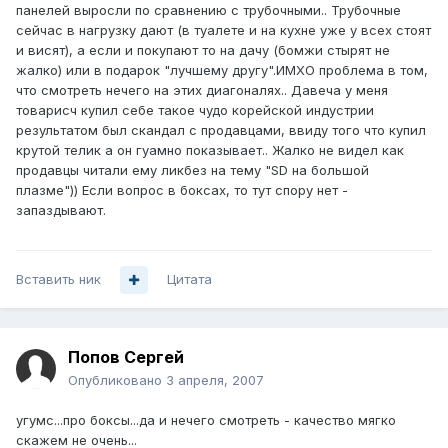
панелей выросли по сравнению с трубочными.. Трубочные
сейчас в нагрузку дают (в туалете и на кухне уже у всех стоят
и висят), а если и покупают то на дачу (бомжи стырят не
жалко) или в подарок "лучшему другу".ИМХО проблема в том,
что смотреть нечего на этих диагоналях.. Давеча у меня
товарисч купил себе такое чудо корейской индустрии
результатом был скандал с продавцами, ввиду того что купил
крутой телик а он гуамно показывает.. Жалко не видел как
продавцы читали ему ликбез на тему "SD на большой
плазме")) Если вопрос в боксах, то тут спору нет -
запаздывают.
Вставить ник
Цитата
Попов Сергей
Опубликовано
3 апреля, 2007
угумс...про боксы...да и нечего смотреть - качество мягко
скажем не очень...