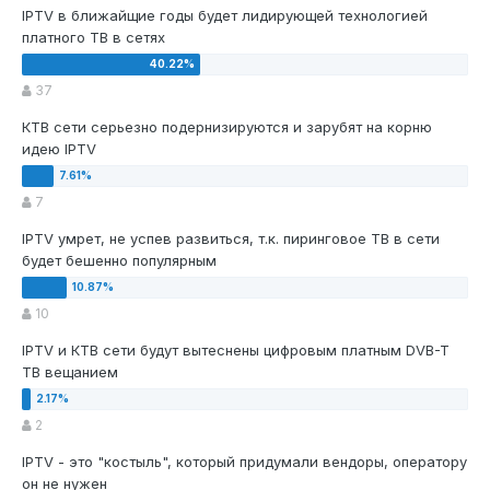
IPTV в ближайщие годы будет лидирующей технологией
платного ТВ в сетях
37
КТВ сети серьезно подернизируются и зарубят на корню
идею IPTV
7
IPTV умрет, не успев развиться, т.к. пиринговое ТВ в сети
будет бешенно популярным
10
IPTV и КТВ сети будут вытеснены цифровым платным DVB-T
ТВ вещанием
2
IPTV - это "костыль", который придумали вендоры, оператору
он не нужен