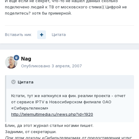
И ещё если не секрет, что-то не нашел данных сколько
подключено людей к ТВ от московского стима(( Цифрой не
поделитесь? хотя бы примерной.
Вставить ник
Цитата
Nag
Опубликовано
3 апреля, 2007
Цитата
Кстати, тут же наткнулся на фин. реалии проекта - отчет
от сервисе IPTV в Новосибирском филиале ОАО
«Сибирьтелеком»
http://telemultimedia.ru/news.php?id=1920
Блин, да этот журнал статьи ногами пишет.
Задними, от секретарши.
При этом доходы «Сибирьтелекома» от предоставления услуг