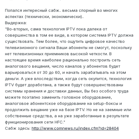
Попался интересный сабж.. весьма спорный во многих
аспектах (технически, экономически)..
Выдержка:
"Во-вторых, сама технология IPTV пока далека от
совершенства в том ее виде, в котором система IPTV должна
существовать. Тем более, что ощутить цифровое качество
телевизионного сигнала Ваши абоненты не смогут, поскольку
нет телевизионных приемников высокой четкости. В
настоящее время наиболее рационально построить сеть
аналогового вещания, число каналов у абонентов будет
варьироваться от 30 до 60, и начать зарабатывать на этом
деньги. А уже впоследствии, когда сеть окупится, технология
IPTV будет доработана, а также будут совершенствованы
системы хранения и доставки данных, Вы без особого труда
можете поэтапно заменить головное оборудование,
аналоговое абонентское оборудование на setup-боксы и
продолжить вещание уже на базе IPTV. Но не на заемные или
собственные средства, а на уже заработанные в результате
функционирования сети HFC."
Сабж здесь:
http://www.comnews.ru/index.cfm?id=28404