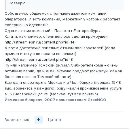
юзверю...
Собственно, общаемся с топ-менеджентом компаний
операторов. И есть компании, маркетинг у которых работает
совершенно адекватно.
Одна из таких компаний - Планета г.Екатеринбург.
Кстати, как пример, очень неплохо сделан промоушен:
http://stream.epn.ru/content.php?id=14
А вот и достаточно приятные отзывы пользователей (если
админы в тихую не писали по ночам :)
http://stream.epn.ru/content.php?id=8
Ну или например Томский филиал Сибирьтелекома - очень
активные парни, да и ADSL активно продают (пожалуй, самая
большая сеть по Томской области).
Еще одни операторы в Москве и в Челябинске (порядка 15-18
тыс. абонентов у каждого), озвучивали проникновение услуги
в 15 (Челябинск), до 25 (Москва, тут все понятно).
Изменено
6 апреля, 2007
пользователем GreeNGO
Вставить ник
Цитата