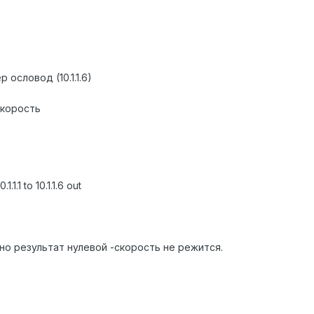
ословод (10.1.1.6)
скорость
.1.1 to 10.1.1.6 out
но результат нулевой -скорость не режится.