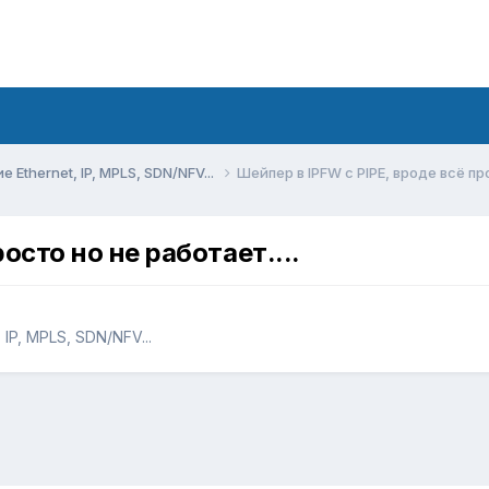
Ethernet, IP, MPLS, SDN/NFV...
Шейпер в IPFW с PIPE, вроде всё про
осто но не работает....
IP, MPLS, SDN/NFV...