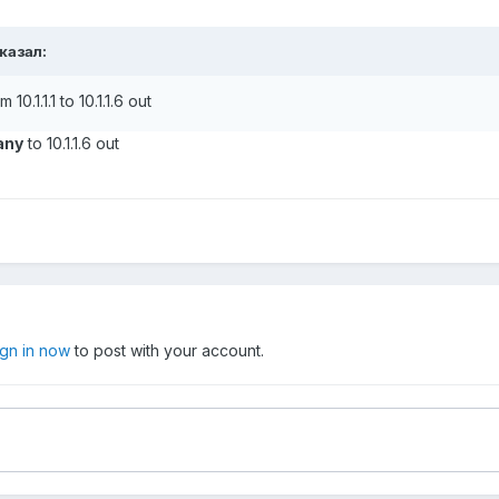
казал:
0.1.1.1 to 10.1.1.6 out
any
to 10.1.1.6 out
ign in now
to post with your account.