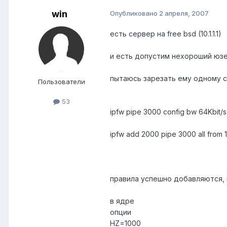
win
Опубликовано
2 апреля, 2007
есть сервер на free bsd (10.1.1.1)
и есть допустим нехороший юзер 
пытаюсь зарезать ему одному 
Пользователи
53
ipfw pipe 3000 config bw 64Kbit/s
ipfw add 2000 pipe 3000 all from 10.1
правила успешно добавляются, 
в ядре
опции
HZ=1000