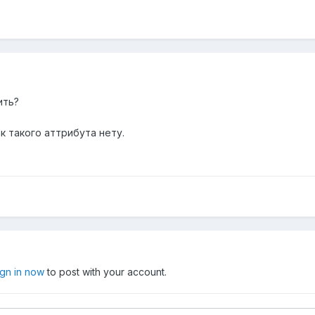
ить?
к такого аттрибута нету.
ign in now
to post with your account.