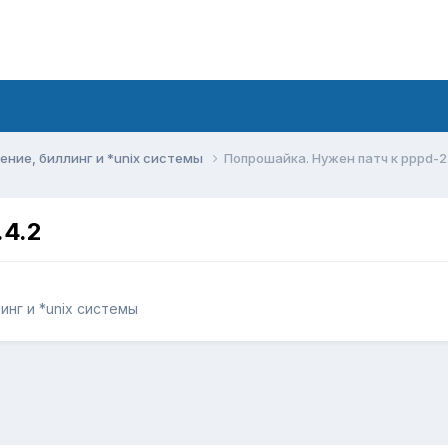
ние, биллинг и *unix системы
Попрошайка. Нужен патч к pppd-2
.4.2
нг и *unix системы