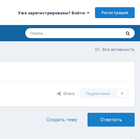
Регистрация
Уже зарегистрированы? Войти
Вся активность
Share
Подписчики
0
Создать тему
Ответить