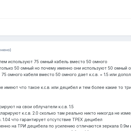
енено)
лем используют 75 омный кабель вместо 50 омного
олько 50 омный но почему именно они используют 50 омный 
 75 омного кабеля вместо 50 омного дает к.с.в. = 1.5 или до
 имеют что такое к.с.в. или децибел и тем более какие то тр
руют на свои облучатели к.с.в. 1.5
ларируют к.с.в. 2.0 сколько там реально никто никогда не изм
в. 1.04 что гарантирует отсутствие ТРЕХ децибел
енно на ТРИ децибела по усилению отличаются зеркала 0.9м и