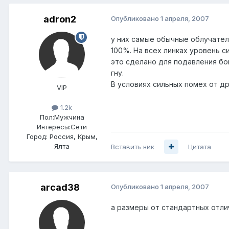
adron2
Опубликовано
1 апреля, 2007
у них самые обычные облучатели
100%. На всех линках уровень с
это сделано для подавления бо
гну.
В условиях сильных помех от др
VIP
1.2k
Пол:
Мужчина
Интересы:
Сети
Город:
Россия, Крым,
Ялта
Вставить ник
Цитата
arcad38
Опубликовано
1 апреля, 2007
а размеры от стандартных отли