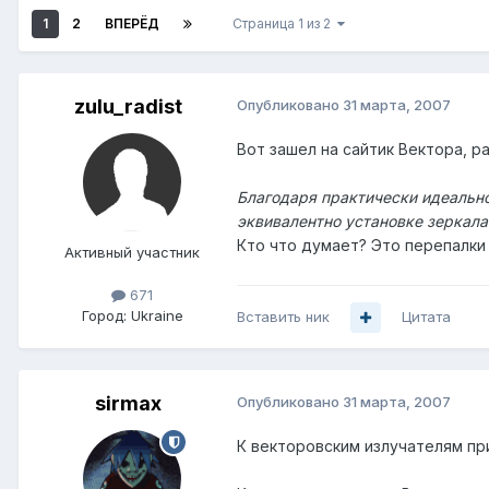
1
2
ВПЕРЁД
Страница 1 из 2
zulu_radist
Опубликовано
31 марта, 2007
Вот зашел на сайтик Вектора, ра
Благодаря практически идеально
эквивалентно установке зеркала
Кто что думает? Это перепалки 
Активный участник
671
Город:
Ukraine
Вставить ник
Цитата
sirmax
Опубликовано
31 марта, 2007
К векторовским излучателям при