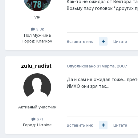
Как-то не ожидал от Вектора та
Возьму пару головок "дроугих п
VIP
3.3k
Пол:
Мужчина
Город:
Kharkov
Вставить ник
Цитата
zulu_radist
Опубликовано
31 марта, 2007
Да и сам не ожидал тоже... прет
ИМХО они зря так...
Активный участник
671
Город:
Ukraine
Вставить ник
Цитата