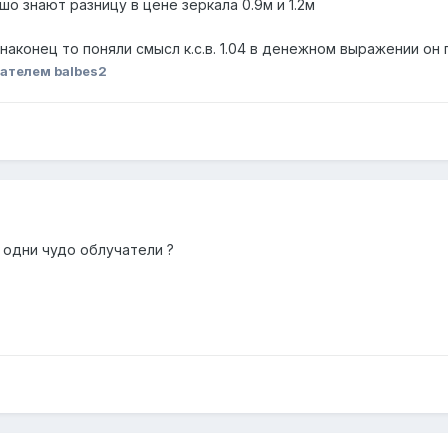
о знают разницу в цене зеркала 0.9м и 1.2м
аконец то поняли смысл к.с.в. 1.04 в денежном выражении он
ателем balbes2
ь одни чудо облучатели ?