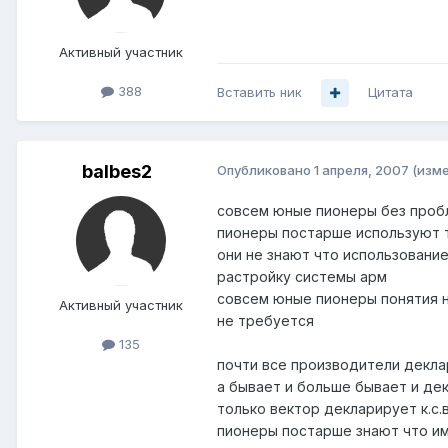
Активный участник
388
Вставить ник
Цитата
balbes2
Опубликовано
1 апреля, 2007
(изм
совсем юные пионеры без проб
пионеры постарше используют т
они не знают что использование
растройку системы арм
совсем юные пионеры понятия не
Активный участник
не требуется
135
почти все производители деклари
а бывает и больше бывает и дек
только вектор декларирует к.с.
пионеры постарше знают что им