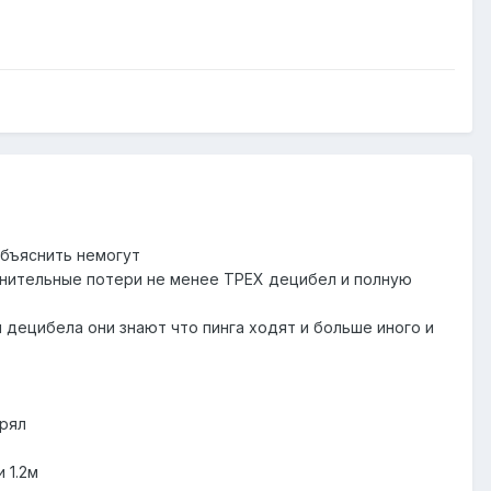
объяснить немогут
полнительные потери не менее ТРЕХ децибел и полную
и децибела они знают что пинга ходят и больше иного и
ерял
 1.2м