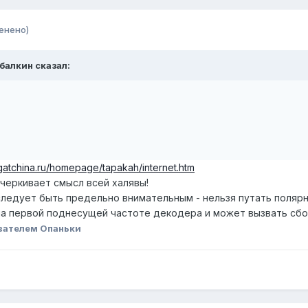
енено)
Абалкин сказал:
gatchina.ru/homepage/tapakah/internet.htm
дчеркивает смысл всей халявы!
следует быть предельно внимательным - нельзя путать поляр
на первой поднесущей частоте декодера и может вызвать сбо
вателем Опаньки