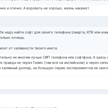
нно и этично. А воровать не хорошо, жизнь накажет.
бе надо найти софт для своего телефона (смарта, КПК или комм
колько хочешь.
исит от халявности твоего инета.
ательно не многим лучше СИП телефона или софтфона. А здесь
х правда не через Гизмо (там всё на английском) а через сип
я халявный доллар, на большую серию эксперементов не хвати