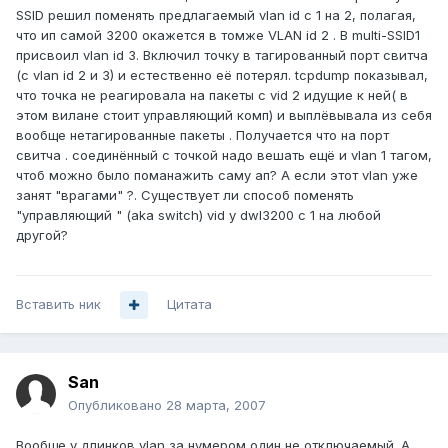
SSID решил поменять предлагаемый vlan id с 1 на 2, полагая,
что ип самой 3200 окажется в томже VLAN id 2 . В multi-SSID1
присвоил vlan id 3. Включил точку в тагированный порт свитча
(с vlan id 2 и 3) и естественно её потерял. tcpdump показывал,
что точка не реагировала на пакеты c vid 2 идущие к ней( в
этом вилане стоит управляющий комп) и выплёвывала из себя
вообще нетагированные пакеты . Получается что на порт
свитча . соединённый с точкой надо вешать ещё и vlan 1 тагом,
чтоб можно было поманажить саму ап? А если этот vlan уже
занят "врагами" ?. Существует ли способ поменять
"управляющий " (aka switch) vid у dwl3200 с 1 на любой
другой?
Вставить ник
Цитата
San
Опубликовано
28 марта, 2007
Вообще у длинков vlan за нумером один не отключаемый. А