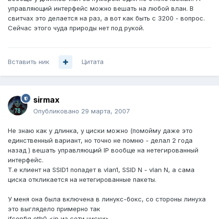
управляющий интерфейс можно вешать на любой влан. В
свитчах это делается на раз, а вот как быть с 3200 - вопрос.
Сейчас этого чуда природы нет под рукой.
Вставить ник
Цитата
sirmax
Опубликовано
29 марта, 2007
Не знаю как у длинка, у циски можно (помойму даже это
единственный вариант, но точно не помню - делал 2 года
назад ) вешать управляющий IP вообще на нетегированный
интерфейс.
Т.е клиент на SSID1 попадет в vlan1, SSID N - vlan N, а сама
циска откликается на нетегированные пакеты.
У меня она была включена в линукс-бокс, со стороны линуха
это выглядело примерно так
ifconfig eth0 <ip из сети циски>