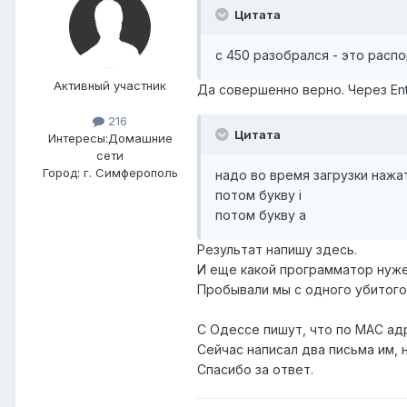
Цитата
с 450 разобрался - это расп
Активный участник
Да совершенно верно. Через Ent
216
Цитата
Интересы:
Домашние
сети
Город:
г. Симферополь
надо во время загрузки нажат
потом букву i
потом букву a
Результат напишу здесь.
И еще какой программатор нужен
Пробывали мы с одного убитого 
С Одессе пишут, что по МАС адр
Сейчас написал два письма им, 
Спасибо за ответ.