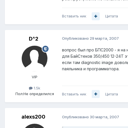
Вставить ник
Цитата
D^2
Опубликовано
29 марта, 2007
вопрос был про БПС2000 - я на 
для БайСтеков 350/450 12-24Т э
если там diagnostic image дово
паяльника и программатора.
VIP
1.5k
Пол:
Не определился
Вставить ник
Цитата
alexs200
Опубликовано
30 марта, 2007