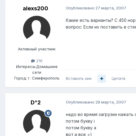
alexs200
Опубликовано
27 марта, 2007
Какие есть варианты? С 450 но
вопрос: Если их поставить в с
Активный участник
216
Интересы:
Домашние
сети
Город:
г. Симферополь
Вставить ник
Цитата
D^2
Опубликовано
28 марта, 2007
надо во время загрузки нажать c
потом букву i
потом букву a
вот и все =)