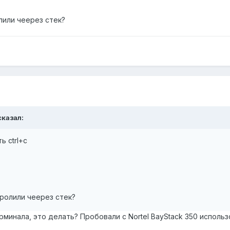
лили чеерез стек?
сказал:
ь ctrl+c
оролили чеерез стек?
инала, это делать? Пробовали с Nortel BayStack 350 использов