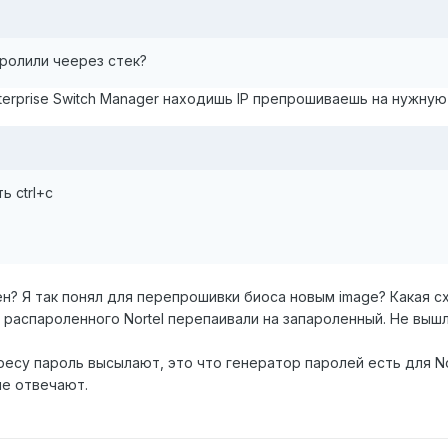
оролили чеерез стек?
erprise Switch Manager находишь IP препрошиваешь на нужную 
ь ctrl+c
? Я так понял для перепрошивки биоса новым image? Какая схе
распароленного Nortel перепаивали на запароленный. Не вышл
есу пароль высылают, это что генератор паролей есть для No
не отвечают.