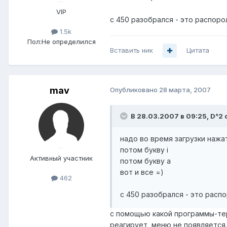
VIP
с 450 разобрался - это распоро
1.5k
Пол:
Не определился
Вставить ник
Цитата
mav
Опубликовано
28 марта, 2007
В 28.03.2007 в 09:25, D^2 
надо во время загрузки нажат
потом букву i
Активный участник
потом букву a
вот и все =)
462
с 450 разобрался - это расп
с помощью какой программы-терм
реагирует, меню не появляется.