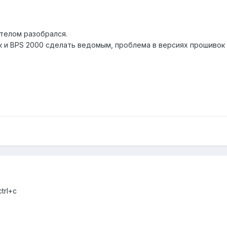
ртелом разобрался.
тек и BPS 2000 сделать ведомым, проблема в версиях прошиво
trl+c