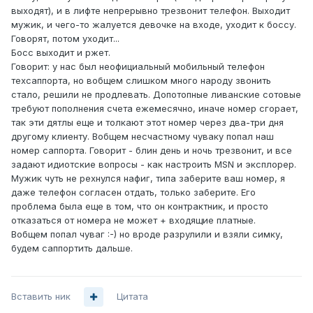
выходят), и в лифте непрерывно трезвонит телефон. Выходит
мужик, и чего-то жалуется девочке на входе, уходит к боссу.
Говорят, потом уходит...
Босс выходит и ржет.
Говорит: у нас был неофициальный мобильный телефон
техсаппорта, но вобщем слишком много народу звонить
стало, решили не продлевать. Допотопные ливанские сотовые
требуют пополнения счета ежемесячно, иначе номер сгорает,
так эти дятлы еще и толкают этот номер через два-три дня
другому клиенту. Вобщем несчастному чуваку попал наш
номер саппорта. Говорит - блин день и ночь трезвонит, и все
задают идиотские вопросы - как настроить MSN и эксплорер.
Мужик чуть не рехнулся нафиг, типа заберите ваш номер, я
даже телефон согласен отдать, только заберите. Его
проблема была еще в том, что он контрактник, и просто
отказаться от номера не может + входящие платные.
Вобщем попал чуваг :-) но вроде разрулили и взяли симку,
будем саппортить дальше.
Вставить ник
Цитата