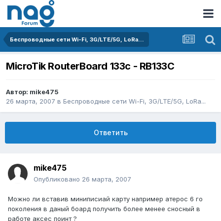
Беспроводные сети Wi-Fi, 3G/LTE/5G, LoRa...
MicroTik RouterBoard 133c - RB133C
Автор:
mike475
26 марта, 2007
в
Беспроводные сети Wi-Fi, 3G/LTE/5G, LoRa...
Ответить
mike475
Опубликовано
26 марта, 2007
Можно ли вставив миниписиай карту например атерос 6 го
поколения в даный боард получить более менее сносный в
работе аксес поинт ?