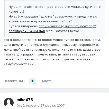
Ну если ты вот так вот просто всё это можешь купить, то
конечно ;)
Но всё ж смущает "дохлые" возможности проца - меж
клиентами то подразумеваешь работу?
Тут вот интересно
http://www2.nag.ru/forum/index.php?
showtopic=35420&st=0
жаль затухает ветка.
так а если брать что то более менее путное по отдельности,
цена получится та же, а функционал помоему несравним :),
локальной сети не планирую, локалка- это я так думаю все
таки не для радио :), только инет, ну может пару игровых
серверов для всех, что то полегче с трафиком и чат -
немультикастовый
Вставить ник
Цитата
mike475
Опубликовано
27 марта, 2007