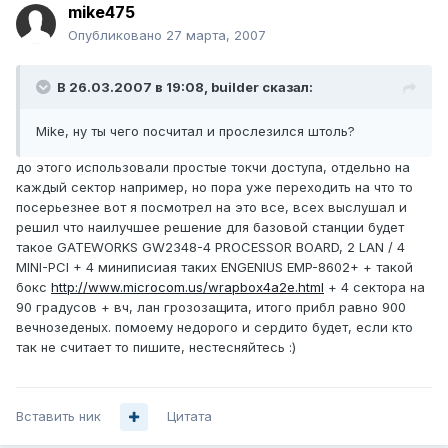
mike475
Опубликовано
27 марта, 2007
В 26.03.2007 в 19:08, builder сказал:
Mike, ну ты чего посчитал и прослезился штоль?
до этого использовали простые токчи доступа, отдельно на
каждый сектор например, но пора уже переходить на что то
посерьезнее вот я посмотрел на это все, всех выслушал и
решил что наилучшее решение для базовой станции будет
такое GATEWORKS GW2348-4 PROCESSOR BOARD, 2 LAN / 4
MINI-PCI + 4 миниписиая таких ENGENIUS EMP-8602+ + такой
бокс
http://www.microcom.us/wrapbox4a2e.html
+ 4 сектора на
90 градусов + вч, лан грозозащита, итого прибл равно 900
вечнозеденых. помоему недорого и сердито будет, если кто
так не считает то пишите, нестесняйтесь :)
Вставить ник
Цитата