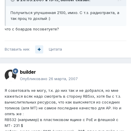
Получиться улучшенная 2100, имхо. С т.з. радиотракта, а
так проц то дохлый :)
что с боардов посоветуете?
Вставить ник
Цитата
builder
Опубликовано
26 марта, 2007
Я советовать не могу, т.к. до них так и не добрался, но мне
кажеться всяк надо смотреть в сторону RB5хх, хотя бы с т.з.
вычислительных ресурсов, что как выясняется из соседних
топиков (аля МТ) не самое последнее качество для АР. Но и
опять же :
RB532 (например) в пластиковом ящике с РоЕ и флешкой с
МТ- 231 $