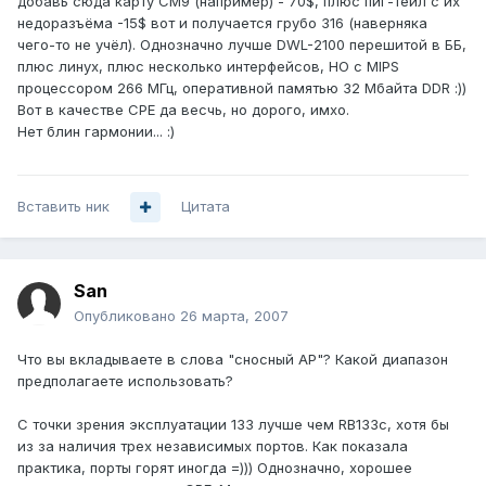
добавь сюда карту СМ9 (например) - 70$, плюс пиг-тейл с их
недоразъёма -15$ вот и получается грубо 316 (наверняка
чего-то не учёл). Однозначно лучше DWL-2100 перешитой в ББ,
плюс линух, плюс несколько интерфейсов, НО с MIPS
процессором 266 МГц, оперативной памятью 32 Мбайта DDR :))
Вот в качестве CPE да весчь, но дорого, имхо.
Нет блин гармонии... :)
Вставить ник
Цитата
San
Опубликовано
26 марта, 2007
Что вы вкладываете в слова "сносный АР"? Какой диапазон
предполагаете использовать?
С точки зрения эксплуатации 133 лучше чем RB133c, хотя бы
из за наличия трех независимых портов. Как показала
практика, порты горят иногда =))) Однозначно, хорошее