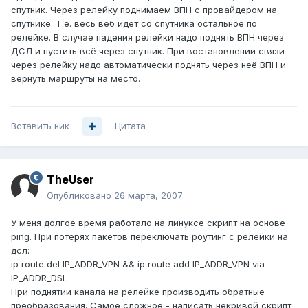
спутник. Через релейку поднимаем ВПН с провайдером на
спутнике. Т.е. весь веб идёт со спутника остальное по
релейке. В случае падения релейки надо поднять ВПН через
ДСЛ и пустить всё через спутник. При востановлении связи
через релейку надо автоматически поднять через неё ВПН и
вернуть маршруты на место.
Вставить ник
Цитата
TheUser
Опубликовано
26 марта, 2007
У меня долгое время работало на линуксе скрипт на основе
ping. При потерях пакетов переключать роутинг с релейки на
дсл:
ip route del IP_ADDR_VPN && ip route add IP_ADDR_VPN via
IP_ADDR_DSL
При поднятии канала на релейке производить обратные
преобразования. Самое сложное - написать некривой скрипт