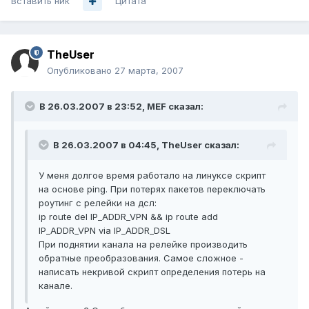
Вставить ник
Цитата
TheUser
Опубликовано
27 марта, 2007
В 26.03.2007 в 23:52, MEF сказал:
В 26.03.2007 в 04:45, TheUser сказал:
У меня долгое время работало на линуксе скрипт
на основе ping. При потерях пакетов переключать
роутинг с релейки на дсл:
ip route del IP_ADDR_VPN && ip route add
IP_ADDR_VPN via IP_ADDR_DSL
При поднятии канала на релейке производить
обратные преобразования. Самое сложное -
написать некривой скрипт определения потерь на
канале.