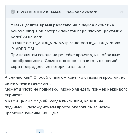
В 26.03.2007 в 04:45, TheUser сказал:
У меня долгое время работало на линуксе скрипт на
основе ping. При потерях пакетов переключать роутинг с
релейки на дсл:
ip route del IP_ADDR_VPN && ip route add IP_ADDR_VPN via
IP_ADDR_DSL
При поднятии канала на релейке производить обратные
преобразования. Самое сложное - написать некривой
скрипт определения потерь на канале.
А сейчас как? Способ с пингом конечно старый и простой, но
он не очень надежный....
Может я чтото не понимаю... можно увидеть пример некривого
скрипта?
У нас еще был случай, когда пинги шли, но ВПН не
поднимешь,потому что мы просто оказались за натом.
Временно конечно, но 3 дня...