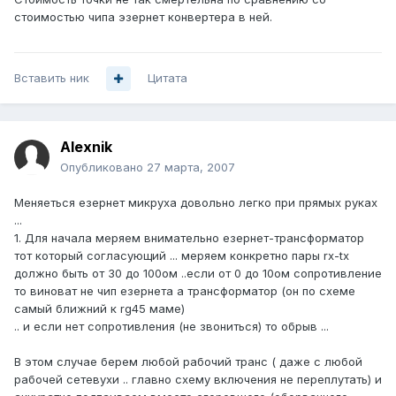
стоимостью чипа эзернет конвертера в ней.
Вставить ник
Цитата
Alexnik
Опубликовано
27 марта, 2007
Меняеться езернет микруха довольно легко при прямых руках
...
1. Для начала меряем внимательно езернет-трансформатор
тот который согласующий ... меряем конкретно пары rx-tx
должно быть от 30 до 100ом ..если от 0 до 10ом сопротивление
то виноват не чип езернета а трансформатор (он по схеме
самый ближний к rg45 маме)
.. и если нет сопротивления (не звониться) то обрыв ...
В этом случае берем любой рабочий транс ( даже с любой
рабочей сетевухи .. главно схему включения не переплутать) и