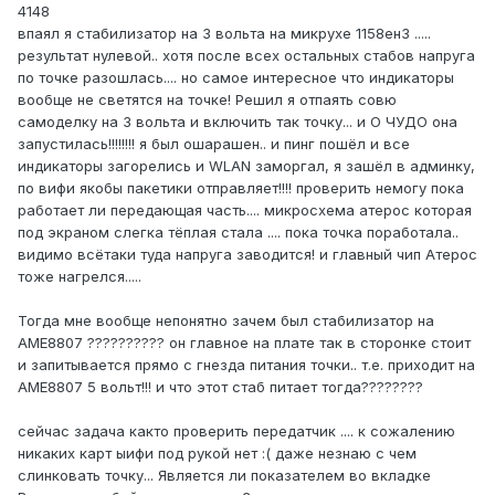
4148
впаял я стабилизатор на 3 вольта на микрухе 1158ен3 .....
результат нулевой.. хотя после всех остальных стабов напруга
по точке разошлась.... но самое интересное что индикаторы
вообще не светятся на точке! Решил я отпаять совю
самоделку на 3 вольта и включить так точку... и О ЧУДО она
запустилась!!!!!!!! я был ошарашен.. и пинг пошёл и все
индикаторы загорелись и WLAN заморгал, я зашёл в админку,
по вифи якобы пакетики отправляет!!!! проверить немогу пока
работает ли передающая часть.... микросхема атерос которая
под экраном слегка тёплая стала .... пока точка поработала..
видимо всётаки туда напруга заводится! и главный чип Атерос
тоже нагрелся.....
Тогда мне вообще непонятно зачем был стабилизатор на
АМЕ8807 ?????????? он главное на плате так в сторонке стоит
и запитывается прямо с гнезда питания точки.. т.е. приходит на
AME8807 5 вольт!!! и что этот стаб питает тогда????????
сейчас задача както проверить передатчик .... к сожалению
никаких карт ыифи под рукой нет :( даже незнаю с чем
слинковать точку... Является ли показателем во вкладке