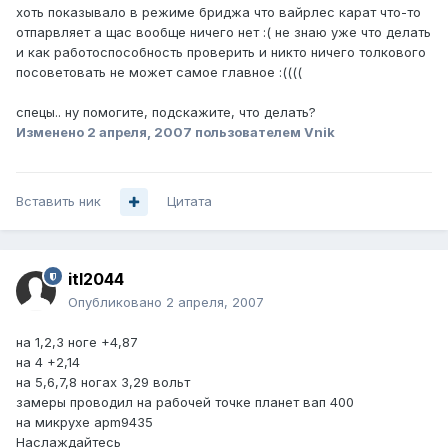
хоть показывало в режиме бриджа что вайрлес карат что-то
отпарвляет а щас вообще ничего нет :( не знаю уже что делать
и как работоспособность проверить и никто ничего толкового
посоветовать не может самое главное :((((
спецы.. ну помогите, подскажите, что делать?
Изменено
2 апреля, 2007
пользователем Vnik
Вставить ник
Цитата
itl2044
Опубликовано
2 апреля, 2007
на 1,2,3 ноге +4,87
на 4 +2,14
на 5,6,7,8 ногах 3,29 вольт
замеры проводил на рабочей точке планет вап 400
на микрухе apm9435
Наслаждайтесь