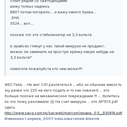
стоит рядом со светодиодами
вижу толкьо надпись
8807 потом погорело.... и вижу какето буквы ..
..EHA
0524.... вот....
похоже что это стабилизатор на 3,3 вольта
в прайсах глянул у нас такой микрухи не продают..
можно ли заменить на простую кренку какую нибудь на
3,3 вольта?
помогите пожалуйста кто чем может!!!
ЖЕСТЬЬЬ ... Не мог C41 разлететься ... ибо он обычная емкость
(ну разве что 220 на него подать и то как повезет) ... это
больше похоже на механическое повреждение !!! .... Колитесь
по что точку разламали :))) На счет микрухи ... это AP1513 pdf
здесь
http://www.sacg.com.tw/sacweb/marcom/epape...0.5__930916.pdf
Изменено
1 апреля, 2007
пользователем Alexnik