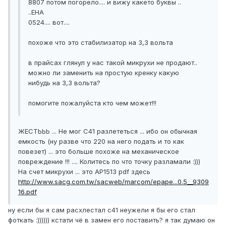
8807 потом погорело.... и вижу какето буквы ..
..EHA
0524.... вот....
похоже что это стабилизатор на 3,3 вольта
в прайсах глянул у нас такой микрухи не продают..
можно ли заменить на простую кренку какую
нибудь на 3,3 вольта?
помогите пожалуйста кто чем может!!!
ЖЕСТЬЬЬ ... Не мог C41 разлететься ... ибо он обычная
емкость (ну разве что 220 на него подать и то как
повезет) ... это больше похоже на механическое
повреждение !!! .... Колитесь по что точку разламали :)))
На счет микрухи ... это AP1513 pdf здесь
http://www.sacg.com.tw/sacweb/marcom/epape...0.5__9309
16.pdf
ну если бы я сам расхлестал с41 неужели я бы его стал
фоткать :)))))) кстати чё в замен его поставить? я так думаю он