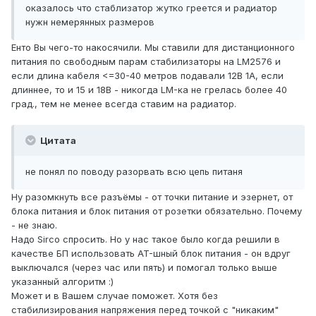
оказалось что стаблизатор жутко греется и радиатор
нужн немерянных размеров
Енто Вы чего-то накосячили. Мы ставили для дистанционного
питания по свободным парам стабилизаторы на LM2576 и
если длина кабеля <=30-40 метров подавали 12В 1А, если
длиннее, то и 15 и 18В - никогда LM-ка не грелась более 40
град., тем не менее всегда ставим на радиатор.
Цитата
не понял по поводу разорвать всю цепь питаня
Ну разомкнуть все разъёмы - от точки питание и эзернет, от
блока питания и блок питания от розетки обязательно. Почему
- не знаю.
Надо Sirco спросить. Но у нас такое было когда решили в
качестве БП использовать AT-шный блок питания - он вдруг
выключался (через час или пять) и помогал только выше
указанный алгоритм :)
Может и в Вашем случае поможет. Хотя без
стабилизирования напряжения перед точкой с "никаким"