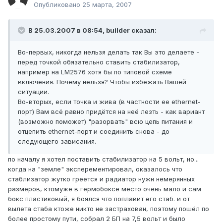
Опубликовано
25 марта, 2007
В 25.03.2007 в 08:54, builder сказал:
Во-первых, никогда нельзя делать так Вы это делаете -
перед точкой обязательно ставить стабилизатор,
например на LM2576 хотя бы по типовой схеме
включения. Почему нельзя? Чтобы избежать Вашей
ситуации.
Во-вторых, если точка и жива (в частности ее ethernet-
порт) Вам всё равно придётся на неё лезть - как вариант
(возможно поможет) "разорвать" всю цепь питания и
отцепить ethernet-порт и соединить снова - до
следующего зависания.
по началу я хотел поставить стабилизатор на 5 вольт, но...
когда на "земле" эксперементировал, оказалось что
стаблизатор жутко греется и радиатор нужн немерянных
размеров, ктомуже в гермобоксе место очень мало и сам
бокс пластиковый, я боялся что поплавит его стаб. и от
вылета стаба ктоже никто не застрахован, поэтому пошёл по
более простому пути, собрал 2 БП на 7,5 вольт и было