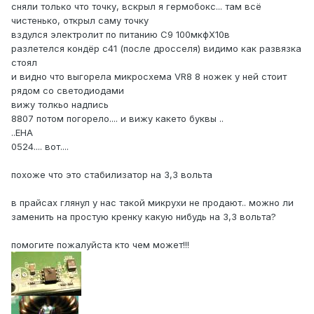
сняли только что точку, вскрыл я гермобокс... там всё
чистенько, открыл саму точку
вздулся электролит по питанию С9 100мкфХ10в
разлетелся кондёр с41 (после дросселя) видимо как развязка
стоял
и видно что выгорела микросхема VR8 8 ножек у ней стоит
рядом со светодиодами
вижу толкьо надпись
8807 потом погорело.... и вижу какето буквы ..
..EHA
0524.... вот....
похоже что это стабилизатор на 3,3 вольта
в прайсах глянул у нас такой микрухи не продают.. можно ли
заменить на простую кренку какую нибудь на 3,3 вольта?
помогите пожалуйста кто чем может!!!