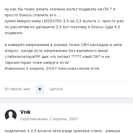
ну как бы точно узнать сколько вольт подавать на ПА ? я
просто боюсь спалить его.....
купил микросхему LM2937ES-2.5 на 2,5 вольта :).. просто раз
по расчётам из даташита 2,5 вот поэтому я боюсь туда 4,5
подавать
я измерял напряжение в разных точка СВЧ каскадов и чипа
атерос.. везде есть напряженеи без выпаяного мной
стабилизатора!!!!!!! дык что питает ????? какй ПА? и на
тарнзисторах тоже напруга есть!
Изменено
2 апреля, 2007
пользователем Vnik
Вставить ник
Цитата
Vnik
Опубликовано
2 апреля, 2007
подключил я 2,5 вольта чёта ваще хренова стало... раньше