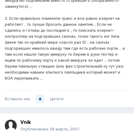
аккуратно подпаиваем вместо сгоревшего (оборванного-
замкнутого) ...
2. Если правильно поменяли транс и все равно езернет не
работает .. то лучше бросить данное занятие... Если не
сдались и готовы до последнего , то поискать езернет-
контроллер на подгоревших свичах, точно такого же типа
(меня так по крайней мере спасло раз 5) .. на свичах
подгоревших имелось ввиду там где есть рабочие порты .. а
там если нашли такую микруху то берем в руки тестер и
ищем по рабочему порту к какой микрухе он идет ... потом
берем паяльную станцию (иль фен строительный) ну тут уже
необходимы навыки опытного паяльщика который может и
BGA перепаивать ...
Вставить ник
Цитата
Vnik
Опубликовано
28 марта, 2007