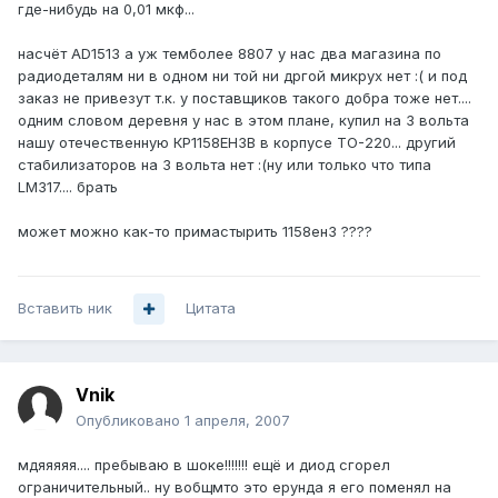
где-нибудь на 0,01 мкф...
насчёт AD1513 а уж темболее 8807 у нас два магазина по
радиодеталям ни в одном ни той ни дргой микрух нет :( и под
заказ не привезут т.к. у поставщиков такого добра тоже нет....
одним словом деревня у нас в этом плане, купил на 3 вольта
нашу отечественную КР1158ЕН3В в корпусе ТО-220... другий
стабилизаторов на 3 вольта нет :(ну или только что типа
LM317.... брать
может можно как-то примастырить 1158ен3 ????
Вставить ник
Цитата
Vnik
Опубликовано
1 апреля, 2007
мдяяяяя.... пребываю в шоке!!!!!!! ещё и диод сгорел
ограничительный.. ну вобщмто это ерунда я его поменял на