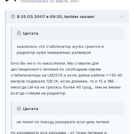
Опубликовано
25 марта, 2007
В 25.03.2007 в 09:20, builder сказал:
Цитата
оказалось что стаблизатор жутко греется и
радиатор нужн немерянных размеров
Енто Вы чего-то накосячили. Мы ставили для
дистанционного питания по свободным парам
стабилизаторы на LM2576 и если длина кабеля <=30-40
метров подавали 12В 1А, если длиннее, то и 15 и 18В -
никогда LM-ка не грелась более 40 град., тем не менее
всегда ставим на радиатор.
Цитата
не понял по поводу разорвать всю цепь питаня
Ну разомкнуть все разъёмы - от точки питание и