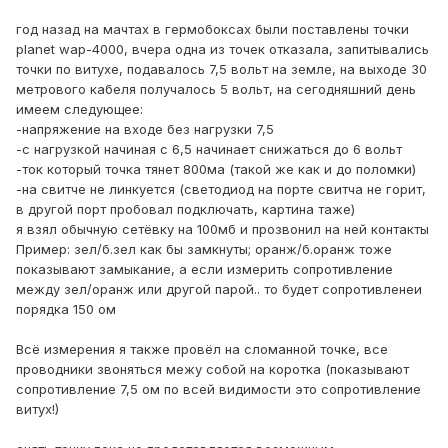
год назад на мачтах в гермобоксах были поставлены точки
planet wap-4000, вчера одна из точек отказала, запитывались
точки по витухе, подавалось 7,5 вольт на земле, на выходе 30
метрового кабеля получалось 5 вольт, на сегодняшний день
имеем следующее:
-напряжение на входе без нагрузки 7,5
-с нагрузкой начиная с 6,5 начинает снижаться до 6 вольт
-ток который точка тянет 800ма (такой же как и до поломки)
-на свитче не линкуется (светодиод на порте свитча не горит,
в другой порт пробовал подключать, картина таже)
я взял обычную сетёвку на 100мб и прозвонил на ней контакты
Пример: зел/б.зел как бы замкнуты; оранж/б.оранж тоже
показывают замыкание, а если измерить сопротивление
между зел/оранж или другой парой.. то будет сопротивленеи
порядка 150 ом
Всё измерения я также провёл на сломанной точке, все
проводники звоняться межу собой на коротка (показывают
сопротивление 7,5 ом по всей видимости это сопротивление
витух!)