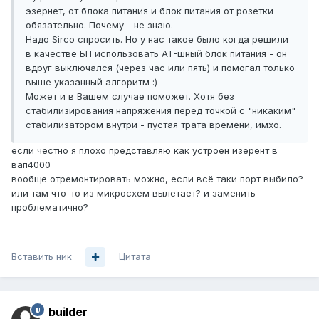
эзернет, от блока питания и блок питания от розетки
обязательно. Почему - не знаю.
Надо Sirco спросить. Но у нас такое было когда решили
в качестве БП использовать AT-шный блок питания - он
вдруг выключался (через час или пять) и помогал только
выше указанный алгоритм :)
Может и в Вашем случае поможет. Хотя без
стабилизирования напряжения перед точкой с "никаким"
стабилизатором внутри - пустая трата времени, имхо.
если честно я плохо представляю как устроен изерент в
вап4000
вообще отремонтировать можно, если всё таки порт выбило?
или там что-то из микросхем вылетает? и заменить
проблематично?
Вставить ник
Цитата
builder