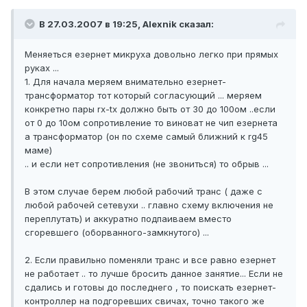
В 27.03.2007 в 19:25, Alexnik сказал:
Меняеться езернет микруха довольно легко при прямых
руках ...
1. Для начала меряем внимательно езернет-
трансформатор тот который согласующий ... меряем
конкретно пары rx-tx должно быть от 30 до 100ом ..если
от 0 до 10ом сопротивление то виноват не чип езернета
а трансформатор (он по схеме самый ближний к rg45
маме)
.. и если нет сопротивления (не звониться) то обрыв ...
В этом случае берем любой рабочий транс ( даже с
любой рабочей сетевухи .. главно схему включения не
переплутать) и аккуратно подпаиваем вместо
сгоревшего (оборванного-замкнутого) ...
2. Если правильно поменяли транс и все равно езернет
не работает .. то лучше бросить данное занятие... Если не
сдались и готовы до последнего , то поискать езернет-
контроллер на подгоревших свичах, точно такого же