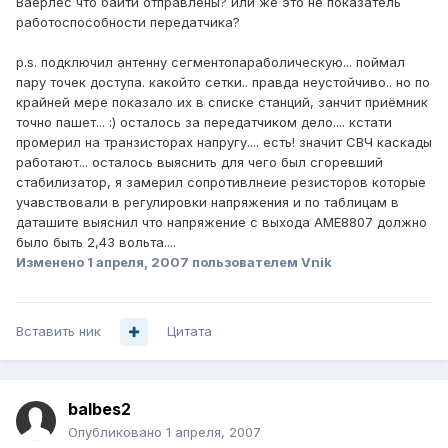
Ваерлес что байти отправлены? или же это не показатель
работоспособности передатчика?
p.s. подключил антенну сегментопараболическую... поймал
пару точек доступа. какойто сетки.. правда неустойчиво.. но по
крайней мере показало их в списке станций, занчит приёмник
точно пашет... :) осталось за передатчиком дело.... кстати
промерил на транзисторах напругу.... есть! значит СВЧ каскады
работают... осталось выяснить для чего был сгоревший
стабилизатор, я замерил сопротивлнеие резисторов которые
учавствовали в регулировки напряжения и по таблицам в
даташите выяснил что напряжение с выхода АМЕ8807 должно
было быть 2,43 вольта....
Изменено
1 апреля, 2007
пользователем Vnik
Вставить ник
Цитата
balbes2
Опубликовано
1 апреля, 2007