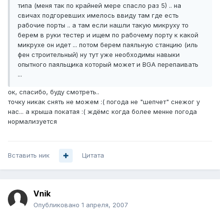
типа (меня так по крайней мере спасло раз 5) .. на
свичах подгоревших имелось ввиду там где есть
рабочие порты .. а там если нашли такую микруху то
берем в руки тестер и ищем по рабочему порту к какой
микрухе он идет ... потом берем паяльную станцию (иль
фен строительный) ну тут уже необходимы навыки
опытного паяльщика который может и BGA перепаивать
...
ок, спасибо, буду смотреть..
точку никак снять не можем :( погода не "шепчет" снежог у
нас... а крыша покатая :( ждёмс когда более менне погода
нормализуется
Вставить ник
Цитата
Vnik
Опубликовано
1 апреля, 2007