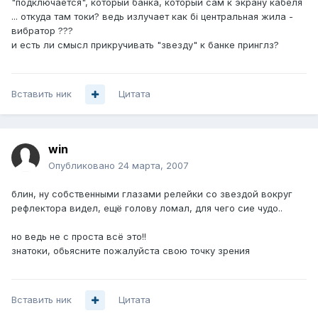
"подключается", который банка, который сам к экрану кабеля
... откуда там токи? ведь излучает как бі центральная жила -
вибратор ???
и есть ли смысл прикручивать "звезду" к банке принглз?
Вставить ник
Цитата
win
Опубликовано
24 марта, 2007
блин, ну собственными глазами релейки со звездой вокруг
рефлектора видел, ещё голову ломал, для чего сие чудо..
но ведь не с проста всё это!!
знатоки, обьясните пожалуйста свою точку зрения
Вставить ник
Цитата