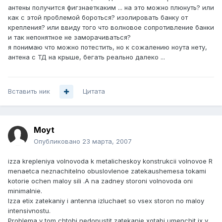
антены получится фигзнаеткаким ... на это можно плюнуть? или
как с этой проблемой бороться? изолировать банку от
крепления? или ввиду того что волновое сопротивление банки
и так непонятное не заморачиваться?
я понимаю что можно потестить, но к сожалению ноута нету,
антена с ТД на крыше, бегать реально далеко ...
Вставить ник
Цитата
Moyt
Опубликовано
23 марта, 2007
izza krepleniya volnovoda k metalicheskoy konstrukcii volnovoe R
menaetca neznachitelno obuslovlenoe zatekaushemesa tokami
kotorie ochen maloy sili .A na zadney storoni volnovoda oni
minimalnie.
Izza etix zatekaniy i antenna izluchaet so vsex storon no maloy
intensivnostu.
Problema v tom chtobi nedopustit zatekanie xotabi umenchit ix,v