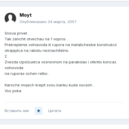
Moyt
Опубликовано
24 марта, 2007
Snova privet .
Tak zanchit otvechau na 1 vopros .
Prekreplenie volnavoda ili rupora na metalicheskie konstrukcii
otrajaytca na rabotu neznachitelno.
2
Zvezda izpolzuetca vosnovnom na parabolax i otkritix koncaz
volnovoda
na ruporax ochen retko .
Karoche mojech krepit svou banku kuda xocesh .
Vso poka
Вставить ник
Цитата