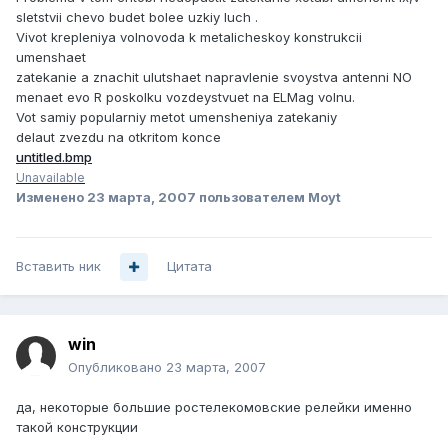
sletstvii chevo budet bolee uzkiy luch .
Vivot krepleniya volnovoda k metalicheskoy konstrukcii
umenshaet
zatekanie a znachit ulutshaet napravlenie svoystva antenni NO
menaet evo R poskolku vozdeystvuet na ELMag volnu.
Vot samiy popularniy metot umensheniya zatekaniy
delaut zvezdu na otkritom konce
untitled.bmp
Unavailable
Изменено
23 марта, 2007
пользователем Moyt
Вставить ник
Цитата
win
Опубликовано
23 марта, 2007
да, некоторые большие ростелекомовские релейки именно
такой конструкции