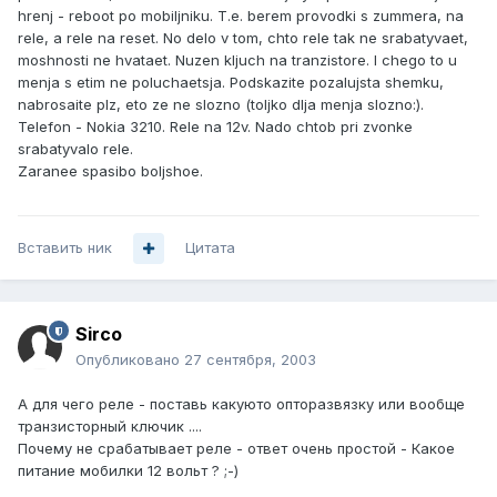
hrenj - reboot po mobiljniku. T.e. berem provodki s zummera, na
rele, a rele na reset. No delo v tom, chto rele tak ne srabatyvaet,
moshnosti ne hvataet. Nuzen kljuch na tranzistore. I chego to u
menja s etim ne poluchaetsja. Podskazite pozalujsta shemku,
nabrosaite plz, eto ze ne slozno (toljko dlja menja slozno:).
Telefon - Nokia 3210. Rele na 12v. Nado chtob pri zvonke
srabatyvalo rele.
Zaranee spasibo boljshoe.
Вставить ник
Цитата
Sirco
Опубликовано
27 сентября, 2003
А для чего реле - поставь какуюто опторазвязку или вообще
транзисторный ключик ....
Почему не срабатывает реле - ответ очень простой - Какое
питание мобилки 12 вольт ? ;-)