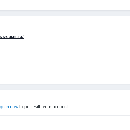
www.easmf.ru/
ign in now
to post with your account.