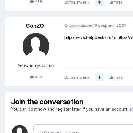
488
Вставить ник
Цитата
GonZO
Опубликовано
19 февраля, 2007
http://www.helpdesks.ru/
и
http://
Активный участник
488
Вставить ник
Цитата
Join the conversation
You can post now and register later. If you have an account,
s
Ответить в тему...