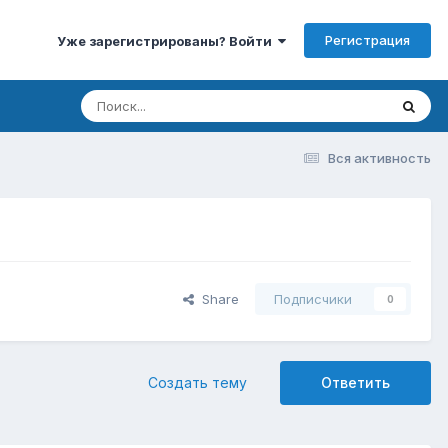
Регистрация
Уже зарегистрированы? Войти
Вся активность
Share
Подписчики
0
Создать тему
Ответить