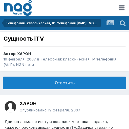
Телефония: классическая, IP-телефония (VoIP), NGN сети
Сущность iTV
Автор:
XAPOH
19 февраля, 2007
в
Телефония: классическая, IP-телефония
(VoIP), NGN сети
Ответить
XAPOH
Опубликовано
19 февраля, 2007
Давеча лазил по инету и попалась мне такая задачка,
кажется раскрывающая сущность iTV..Задачка старая но