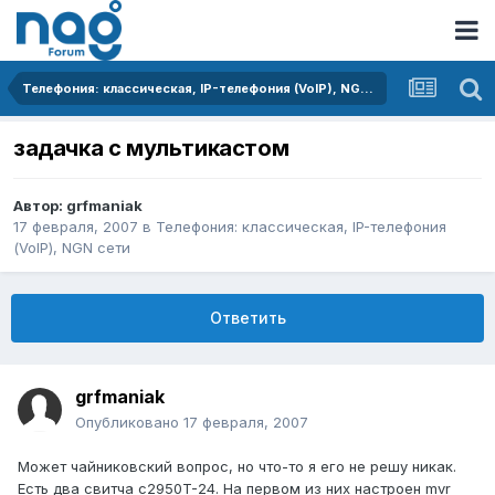
Телефония: классическая, IP-телефония (VoIP), NGN сети
задачка с мультикастом
Автор:
grfmaniak
17 февраля, 2007
в
Телефония: классическая, IP-телефония
(VoIP), NGN сети
Ответить
grfmaniak
Опубликовано
17 февраля, 2007
Может чайниковский вопрос, но что-то я его не решу никак.
Есть два свитча c2950T-24. На первом из них настроен mvr