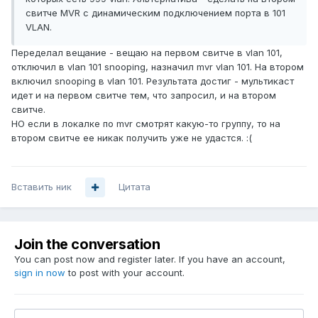
свитче MVR с динамическим подключением порта в 101
VLAN.
Переделал вещание - вещаю на первом свитче в vlan 101,
отключил в vlan 101 snooping, назначил mvr vlan 101. На втором
включил snooping в vlan 101. Результата достиг - мультикаст
идет и на первом свитче тем, что запросил, и на втором
свитче.
НО если в локалке по mvr смотрят какую-то группу, то на
втором свитче ее никак получить уже не удастся. :(
Вставить ник
Цитата
Join the conversation
You can post now and register later. If you have an account,
sign in now
to post with your account.