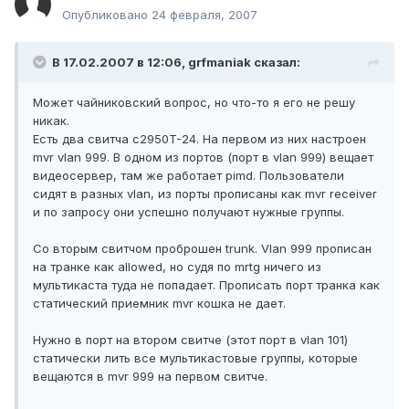
Опубликовано
24 февраля, 2007
В 17.02.2007 в 12:06, grfmaniak сказал:
Может чайниковский вопрос, но что-то я его не решу
никак.
Есть два свитча c2950T-24. На первом из них настроен
mvr vlan 999. В одном из портов (порт в vlan 999) вещает
видеосервер, там же работает pimd. Пользователи
сидят в разных vlan, из порты прописаны как mvr receiver
и по запросу они успешно получают нужные группы.
Со вторым свитчом проброшен trunk. Vlan 999 прописан
на транке как allowed, но судя по mrtg ничего из
мультикаста туда не попадает. Прописать порт транка как
статический приемник mvr кошка не дает.
Нужно в порт на втором свитче (этот порт в vlan 101)
статически лить все мультикастовые группы, которые
вещаются в mvr 999 на первом свитче.