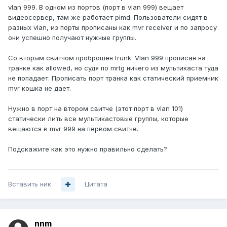
vlan 999. В одном из портов (порт в vlan 999) вещает
видеосервер, там же работает pimd. Пользователи сидят в
разных vlan, из порты прописаны как mvr receiver и по запросу
они успешно получают нужные группы.
Со вторым свитчом проброшен trunk. Vlan 999 прописан на
транке как allowed, но судя по mrtg ничего из мультикаста туда
не попадает. Прописать порт транка как статический приемник
mvr кошка не дает.
Нужно в порт на втором свитче (этот порт в vlan 101)
статически лить все мультикастовые группы, которые
вещаются в mvr 999 на первом свитче.
Подскажите как это нужно правильно сделать?
Вставить ник
Цитата
nnm