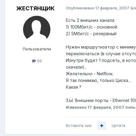
ЖЕСТЯНЩИК
Опубликовано
17 февраля, 2007
(и
Есть 2 внешних канала:
1) 100Мбит/с - основной
2) 5Мбит/с - резервный
Нужен маршрутизатор с миниму
Пользователи
переключаться (в случае отсутс
Изнутри будет 1 подсеть, в кот
66
скачали)..
Желательно - Netflow..
Я так понимаю, только Циска...
Какая ?
З.Ы. Внешние порты - Ethernet 1
Изменено
17 февраля, 2007
поль
Вставить ник
Цитата