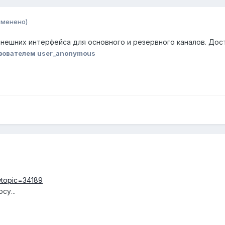
зменено)
нешних интерфейса для основного и резервного каналов. Дост
зователем user_anonymous
owtopic=34189
су...